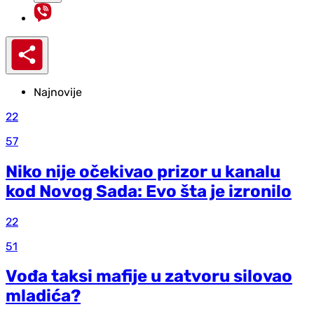
Najnovije
22
57
Niko nije očekivao prizor u kanalu
kod Novog Sada: Evo šta je izronilo
22
51
Vođa taksi mafije u zatvoru silovao
mladića?