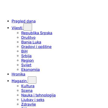
Pregled dana
Vijesti
Republika Srpska
Društvo
Banja Luka
Gradovi i opštine
BiH
Srbija
Region
Svijet
Ekonomija
Hronika
Magazin
Kultura
Scena
Nauka i tehnologija
Ljubav i seks
Zdravlje