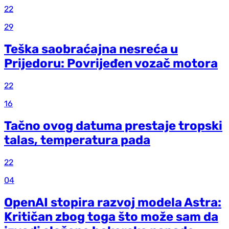
22
29
Teška saobraćajna nesreća u
Prijedoru: Povrijeđen vozač motora
22
16
Tačno ovog datuma prestaje tropski
talas, temperatura pada
22
04
OpenAI stopira razvoj modela Astra:
Kritičan zbog toga što može sam da