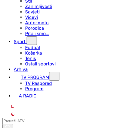
Stil
Zanimljivosti
Savjeti
Vicevi
Auto-moto
Porodica
Pitali smo...
Sport
Fudbal
Košarka
Tenis
Ostali sportovi
Arhiva
TV PROGRAM
ТV Raspored
Program
A RADIO
L