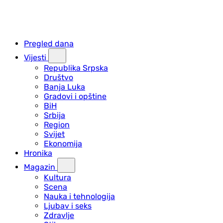
Pregled dana
Vijesti
Republika Srpska
Društvo
Banja Luka
Gradovi i opštine
BiH
Srbija
Region
Svijet
Ekonomija
Hronika
Magazin
Kultura
Scena
Nauka i tehnologija
Ljubav i seks
Zdravlje