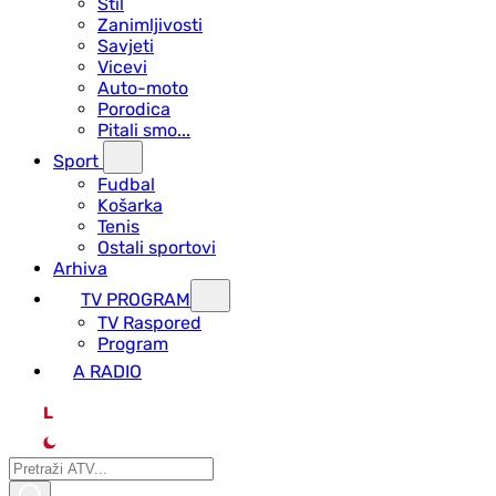
Stil
Zanimljivosti
Savjeti
Vicevi
Auto-moto
Porodica
Pitali smo...
Sport
Fudbal
Košarka
Tenis
Ostali sportovi
Arhiva
TV PROGRAM
ТV Raspored
Program
A RADIO
L