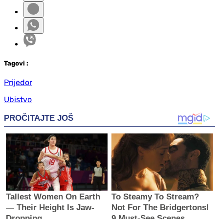
Tag
ovi
:
Prijedor
Ubistvo