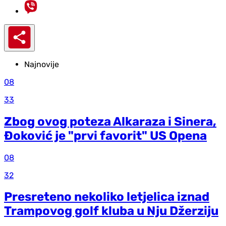
Najnovije
08
33
Zbog ovog poteza Alkaraza i Sinera,
Đoković je "prvi favorit" US Opena
08
32
Presreteno nekoliko letjelica iznad
Trampovog golf kluba u Nju Džerziju