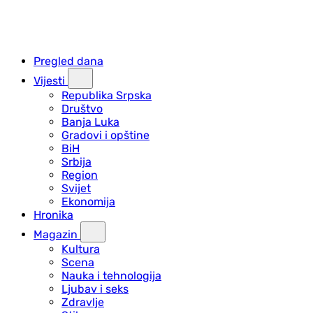
Pregled dana
Vijesti
Republika Srpska
Društvo
Banja Luka
Gradovi i opštine
BiH
Srbija
Region
Svijet
Ekonomija
Hronika
Magazin
Kultura
Scena
Nauka i tehnologija
Ljubav i seks
Zdravlje