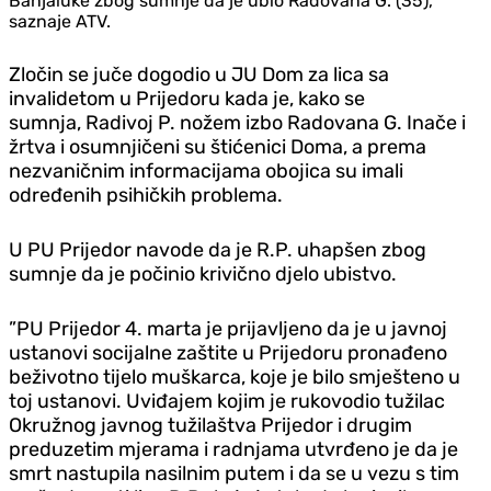
Banjaluke zbog sumnje da je ubio Radovana G. (35),
saznaje ATV.
Zločin se juče dogodio u JU Dom za lica sa
invalidetom u Prijedoru kada je, kako se
sumnja,
Radivoj P. nožem izbo Radovana G. Inače i
žrtva i osumnjičeni su štićenici Doma, a prema
nezvaničnim informacijama obojica su imali
određenih psihičkih problema.
U PU Prijedor navode da je R.P. uhapšen zbog
sumnje da je počinio krivično djelo ubistvo.
”PU Prijedor 4. marta je prijavljeno da je u javnoj
ustanovi socijalne zaštite u Prijedoru pronađeno
beživotno tijelo muškarca, koje je bilo smješteno u
toj ustanovi. Uviđajem kojim je rukovodio tužilac
Okružnog javnog tužilaštva Prijedor i drugim
preduzetim mjerama i radnjama utvrđeno je da je
smrt nastupila nasilnim putem i da se u vezu s tim