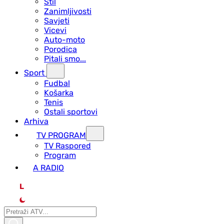
Stil
Zanimljivosti
Savjeti
Vicevi
Auto-moto
Porodica
Pitali smo...
Sport
Fudbal
Košarka
Tenis
Ostali sportovi
Arhiva
TV PROGRAM
ТV Raspored
Program
A RADIO
L