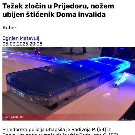
Težak zločin u Prijedoru, nožem
ubijen štićenik Doma invalida
Autor:
Ognjen Matavulj
05.03.2025
20:08
Prijedorska policija uhapsila je Radivoja P. (54) iz