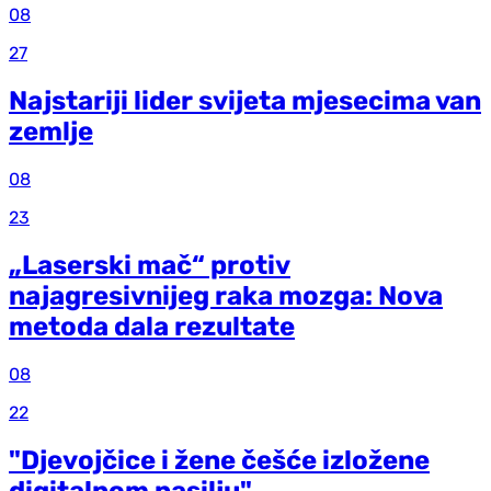
08
27
Najstariji lider svijeta mjesecima van
zemlje
08
23
„Laserski mač“ protiv
najagresivnijeg raka mozga: Nova
metoda dala rezultate
08
22
"Djevojčice i žene češće izložene
digitalnom nasilju"