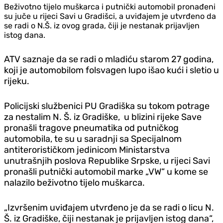
Beživotno tijelo muškarca i putnički automobil pronađeni
su juče u rijeci Savi u Gradišci, a uviđajem je utvrđeno da
se radi o N.Š. iz ovog grada, čiji je nestanak prijavljen
istog dana.
ATV saznaje da se radi o mladiću starom 27 godina,
koji je automobilom folsvagen lupo išao kući i sletio u
rijeku.
Policijski službenici PU Gradiška su tokom potrage
za nestalim N. Š. iz Gradiške, u blizini rijeke Save
pronašli tragove pneumatika od putničkog
automobila, te su u saradnji sa Specijalnom
antiterorističkom jedinicom Ministarstva
unutrašnjih poslova Republike Srpske, u rijeci Savi
pronašli putnički automobil marke „VW“ u kome se
nalazilo beživotno tijelo muškarca.
„Izvršenim uviđajem utvrđeno je da se radi o licu N.
Š. iz Gradiške, čiji nestanak je prijavljen istog dana“,