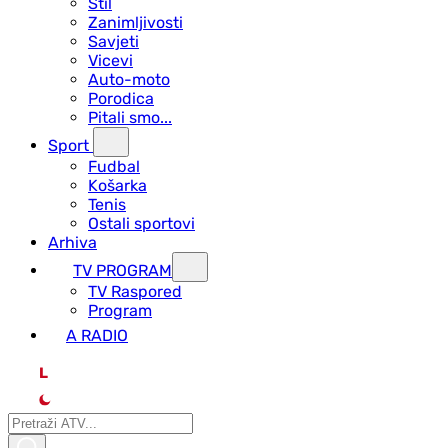
Stil
Zanimljivosti
Savjeti
Vicevi
Auto-moto
Porodica
Pitali smo...
Sport
Fudbal
Košarka
Tenis
Ostali sportovi
Arhiva
TV PROGRAM
ТV Raspored
Program
A RADIO
L