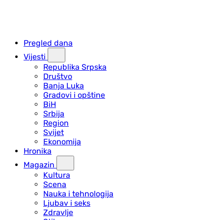
Pregled dana
Vijesti
Republika Srpska
Društvo
Banja Luka
Gradovi i opštine
BiH
Srbija
Region
Svijet
Ekonomija
Hronika
Magazin
Kultura
Scena
Nauka i tehnologija
Ljubav i seks
Zdravlje