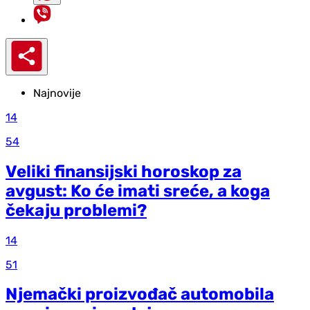
Najnovije
14
54
Veliki finansijski horoskop za
avgust: Ko će imati sreće, a koga
čekaju problemi?
14
51
Njemački proizvođač automobila