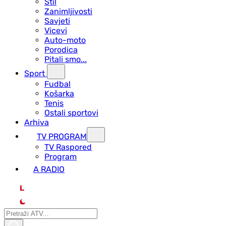
Stil
Zanimljivosti
Savjeti
Vicevi
Auto-moto
Porodica
Pitali smo...
Sport
Fudbal
Košarka
Tenis
Ostali sportovi
Arhiva
TV PROGRAM
ТV Raspored
Program
A RADIO
L