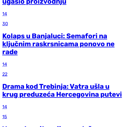
ugasio proizvodnju
14
30
Kolaps u Banjaluci: Semafori na
ključnim raskrsnicama ponovo ne
rade
14
22
Drama kod Trebinja: Vatra ušla u
krug preduzeća Hercegovina putevi
14
15