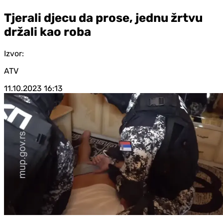
Tjerali djecu da prose, jednu žrtvu
držali kao roba
Izvor:
ATV
11.10.2023
16:13