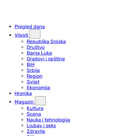
Pregled dana
Vijesti
Republika Srpska
Društvo
Banja Luka
Gradovi i opštine
BiH
Srbija
Region
Svijet
Ekonomija
Hronika
Magazin
Kultura
Scena
Nauka i tehnologija
Ljubav i seks
Zdravlje