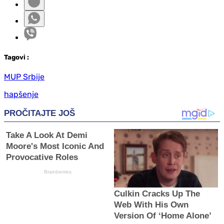
Tag
ovi
:
MUP Srbije
hapšenje