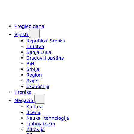
Pregled dana
Vijesti
Republika Srpska
Društvo
Banja Luka
Gradovi i opštine
BiH
Srbija
Region
Svijet
Ekonomija
Hronika
Magazin
Kultura
Scena
Nauka i tehnologija
Ljubav i seks
Zdravlje