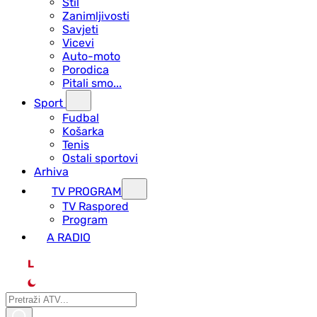
Stil
Zanimljivosti
Savjeti
Vicevi
Auto-moto
Porodica
Pitali smo...
Sport
Fudbal
Košarka
Tenis
Ostali sportovi
Arhiva
TV PROGRAM
ТV Raspored
Program
A RADIO
L