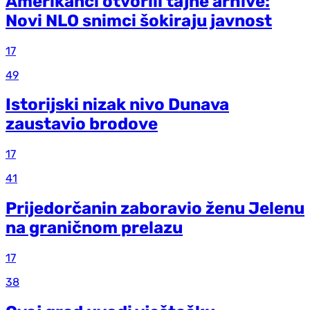
Amerikanci otvorili tajne arhive:
Novi NLO snimci šokiraju javnost
17
49
Istorijski nizak nivo Dunava
zaustavio brodove
17
41
Prijedorčanin zaboravio ženu Jelenu
na graničnom prelazu
17
38