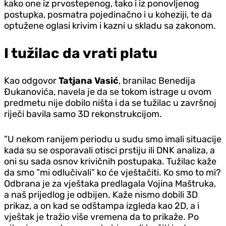
kako one iz prvostepenog, tako i iz ponovljenog
postupka, posmatra pojedinačno i u koheziji, te da
optužene oglasi krivim i kazni u skladu sa zakonom.
I tužilac da vrati platu
Kao odgovor
Tatjana Vasić
, branilac Benedija
Đukanovića, navela je da se tokom istrage u ovom
predmetu nije dobilo ništa i da se tužilac u završnoj
riječi bavila samo 3D rekonstrukcijom.
”U nekom ranijem periodu u sudu smo imali situacije
kada su se osporavali otisci prstiju ili DNK analiza, a
oni su sada osnov krivičnih postupaka. Tužilac kaže
da smo ”mi odlučivali” ko će vještačiti. Ko smo to mi?
Odbrana je za vještaka predlagala Vojina Maštruka,
a naš prijedlog je odbijen. Kaže nismo dobili 3D
prikaz, a on kad se odštampa izgleda kao 2D, a i
vještak je tražio više vremena da to prikaže. Po