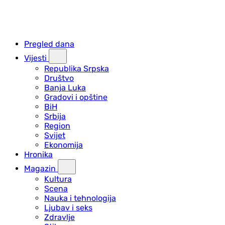
Pregled dana
Vijesti
Republika Srpska
Društvo
Banja Luka
Gradovi i opštine
BiH
Srbija
Region
Svijet
Ekonomija
Hronika
Magazin
Kultura
Scena
Nauka i tehnologija
Ljubav i seks
Zdravlje