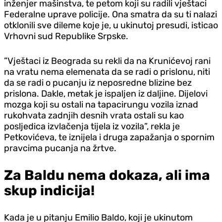
inženjer mašinstva, te petom koji su radili vještaci
Federalne uprave policije. Ona smatra da su ti nalazi
otklonili sve dileme koje je, u ukinutoj presudi, isticao
Vrhovni sud Republike Srpske.
”Vještaci iz Beograda su rekli da na Krunićevoj rani
na vratu nema elemenata da se radi o prislonu, niti
da se radi o pucanju iz neposredne blizine bez
prislona. Dakle, metak je ispaljen iz daljine. Dijelovi
mozga koji su ostali na tapacirungu vozila iznad
rukohvata zadnjih desnih vrata ostali su kao
posljedica izvlačenja tijela iz vozila”, rekla je
Petkovićeva, te iznijela i druga zapažanja o spornim
pravcima pucanja na žrtve.
Za Baldu nema dokaza, ali ima
skup indicija!
Kada je u pitanju Emilio Baldo, koji je ukinutom