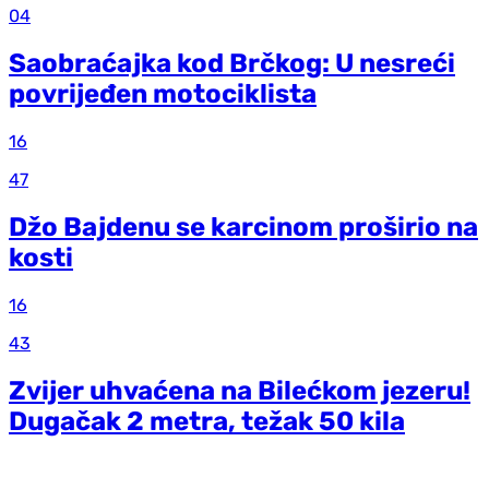
04
Saobraćajka kod Brčkog: U nesreći
povrijeđen motociklista
16
47
Džo Bajdenu se karcinom proširio na
kosti
16
43
Zvijer uhvaćena na Bilećkom jezeru!
Dugačak 2 metra, težak 50 kila