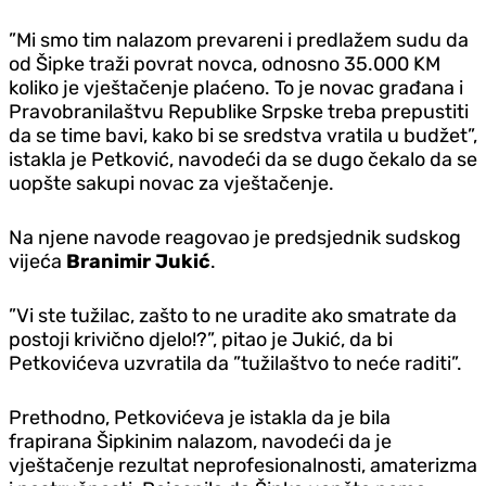
”Mi smo tim nalazom prevareni i predlažem sudu da
od Šipke traži povrat novca, odnosno 35.000 KM
koliko je vještačenje plaćeno. To je novac građana i
Pravobranilaštvu Republike Srpske treba prepustiti
da se time bavi, kako bi se sredstva vratila u budžet”,
istakla je Petković, navodeći da se dugo čekalo da se
uopšte sakupi novac za vještačenje.
Na njene navode reagovao je predsjednik sudskog
vijeća
Branimir Jukić
.
”Vi ste tužilac, zašto to ne uradite ako smatrate da
postoji krivično djelo!?”, pitao je Jukić, da bi
Petkovićeva uzvratila da ”tužilaštvo to neće raditi”.
Prethodno, Petkovićeva je istakla da je bila
frapirana Šipkinim nalazom, navodeći da je
vještačenje rezultat neprofesionalnosti, amaterizma