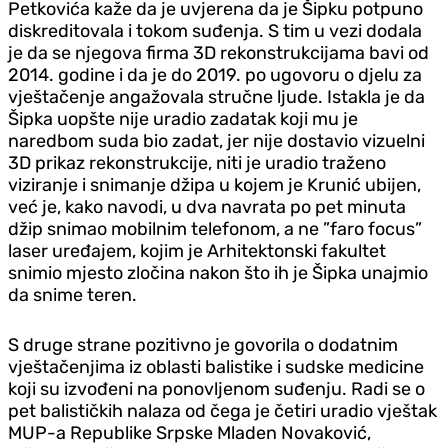
Petkovića kaže da je uvjerena da je Šipku potpuno
diskreditovala i tokom suđenja. S tim u vezi dodala
je da se njegova firma 3D rekonstrukcijama bavi od
2014. godine i da je do 2019. po ugovoru o djelu za
vještačenje angažovala stručne ljude. Istakla je da
Šipka uopšte nije uradio zadatak koji mu je
naredbom suda bio zadat, jer nije dostavio vizuelni
3D prikaz rekonstrukcije, niti je uradio traženo
viziranje i snimanje džipa u kojem je Krunić ubijen,
već je, kako navodi, u dva navrata po pet minuta
džip snimao mobilnim telefonom, a ne ”faro focus”
laser uređajem, kojim je Arhitektonski fakultet
snimio mjesto zločina nakon što ih je Šipka unajmio
da snime teren.
S druge strane pozitivno je govorila o dodatnim
vještačenjima iz oblasti balistike i sudske medicine
koji su izvođeni na ponovljenom suđenju. Radi se o
pet balističkih nalaza od čega je četiri uradio vještak
MUP-a Republike Srpske Mladen Novaković,