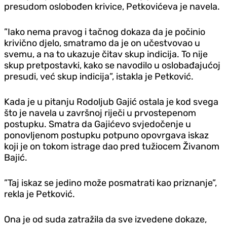
presudom oslobođen krivice, Petkovićeva je navela.
”Iako nema pravog i tačnog dokaza da je počinio
krivično djelo, smatramo da je on učestvovao u
svemu, a na to ukazuje čitav skup indicija. To nije
skup pretpostavki, kako se navodilo u oslobađajućoj
presudi, već skup indicija”, istakla je Petković.
Kada je u pitanju Rodoljub Gajić ostala je kod svega
što je navela u završnoj riječi u prvostepenom
postupku. Smatra da Gajićevo svjedočenje u
ponovljenom postupku potpuno opovrgava iskaz
koji je on tokom istrage dao pred tužiocem Živanom
Bajić.
”Taj iskaz se jedino može posmatrati kao priznanje”,
rekla je Petković.
Ona je od suda zatražila da sve izvedene dokaze,