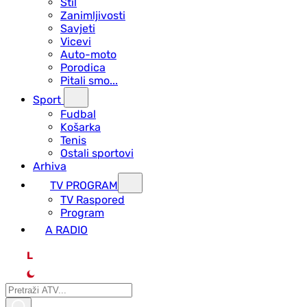
Stil
Zanimljivosti
Savjeti
Vicevi
Auto-moto
Porodica
Pitali smo...
Sport
Fudbal
Košarka
Tenis
Ostali sportovi
Arhiva
TV PROGRAM
ТV Raspored
Program
A RADIO
L