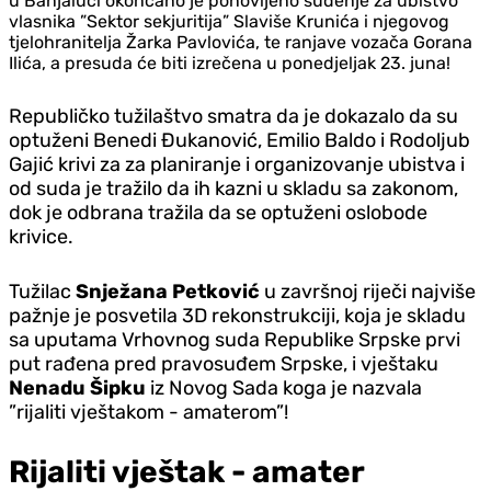
u Banjaluci okončano je ponovljeno suđenje za ubistvo
vlasnika ”Sektor sekjuritija” Slaviše Krunića i njegovog
tjelohranitelja Žarka Pavlovića, te ranjave vozača Gorana
Ilića, a presuda će biti izrečena u ponedjeljak 23. juna!
Republičko tužilaštvo smatra da je dokazalo da su
optuženi Benedi Đukanović, Emilio Baldo i Rodoljub
Gajić krivi za za planiranje i organizovanje ubistva i
od suda je tražilo da ih kazni u skladu sa zakonom,
dok je odbrana tražila da se optuženi oslobode
krivice.
Tužilac
Snježana Petković
u završnoj riječi najviše
pažnje je posvetila 3D rekonstrukciji, koja je skladu
sa uputama Vrhovnog suda Republike Srpske prvi
put rađena pred pravosuđem Srpske, i vještaku
Nenadu Šipku
iz Novog Sada koga je nazvala
”rijaliti vještakom - amaterom”!
Rijaliti vještak - amater