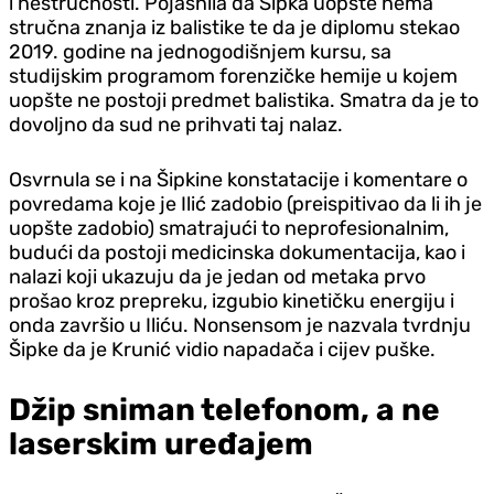
i nestručnosti. Pojasnila da Šipka uopšte nema
stručna znanja iz balistike te da je diplomu stekao
2019. godine na jednogodišnjem kursu, sa
studijskim programom forenzičke hemije u kojem
uopšte ne postoji predmet balistika. Smatra da je to
dovoljno da sud ne prihvati taj nalaz.
Osvrnula se i na Šipkine konstatacije i komentare o
povredama koje je Ilić zadobio (preispitivao da li ih je
uopšte zadobio) smatrajući to neprofesionalnim,
budući da postoji medicinska dokumentacija, kao i
nalazi koji ukazuju da je jedan od metaka prvo
prošao kroz prepreku, izgubio kinetičku energiju i
onda završio u Iliću. Nonsensom je nazvala tvrdnju
Šipke da je Krunić vidio napadača i cijev puške.
Džip sniman telefonom, a ne
laserskim uređajem