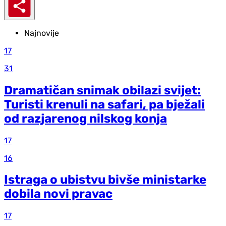
Najnovije
17
31
Dramatičan snimak obilazi svijet:
Turisti krenuli na safari, pa bježali
od razjarenog nilskog konja
17
16
Istraga o ubistvu bivše ministarke
dobila novi pravac
17