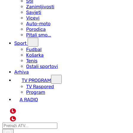
Stil
Zanimljivosti
Savjeti
Vicevi
Auto-moto
Porodica
Pitali smo...
Sport
Fudbal
Košarka
Tenis
Ostali sportovi
Arhiva
TV PROGRAM
ТV Raspored
Program
A RADIO
L