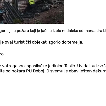
zgorio je u požaru koji je juče u izbio nedaleko od manastira Li
je ovaj turistički objekat izgorio do temelja.
ro.
 vatrogasno-spasilačke jedinice Teslić. Uviđaj su izvršili
ite od požara PU Doboj. O svemu je obaviješten dežurn