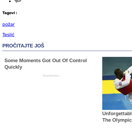
Tag
ovi
:
požar
Teslić