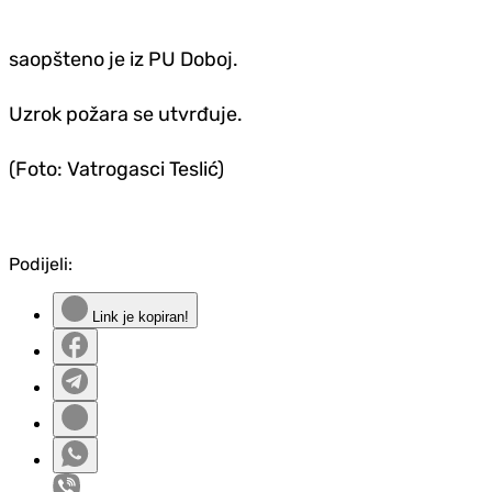
saopšteno je iz PU Doboj.
Uzrok požara se utvrđuje.
(Foto: Vatrogasci Teslić)
Podijeli:
Link je kopiran!