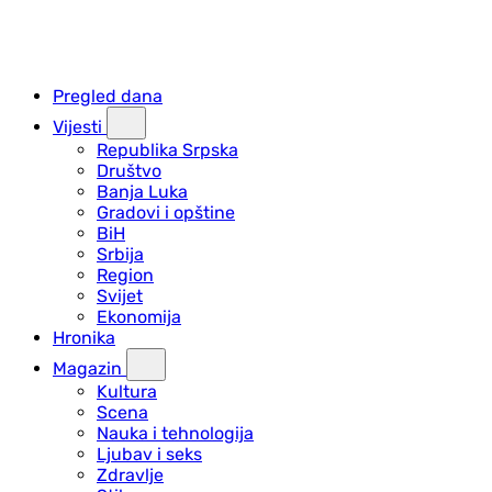
Pregled dana
Vijesti
Republika Srpska
Društvo
Banja Luka
Gradovi i opštine
BiH
Srbija
Region
Svijet
Ekonomija
Hronika
Magazin
Kultura
Scena
Nauka i tehnologija
Ljubav i seks
Zdravlje