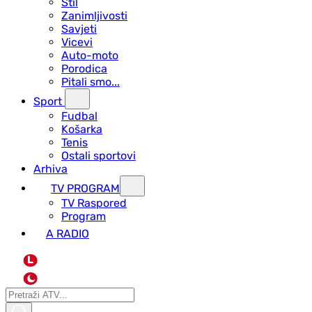
Stil
Zanimljivosti
Savjeti
Vicevi
Auto-moto
Porodica
Pitali smo...
Sport
Fudbal
Košarka
Tenis
Ostali sportovi
Arhiva
TV PROGRAM
ТV Raspored
Program
A RADIO
L