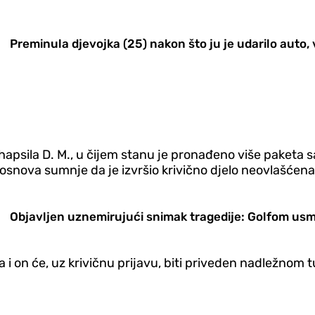
Preminula djevojka (25) nakon što ju je udarilo auto
 uhapsila D. M., u čijem stanu je pronađeno više paketa
a osnova sumnje da je izvršio krivično djelo neovlašćen
Objavljen uznemirujući snimak tragedije: Golfom usm
on će, uz krivičnu prijavu, biti priveden nadležnom t