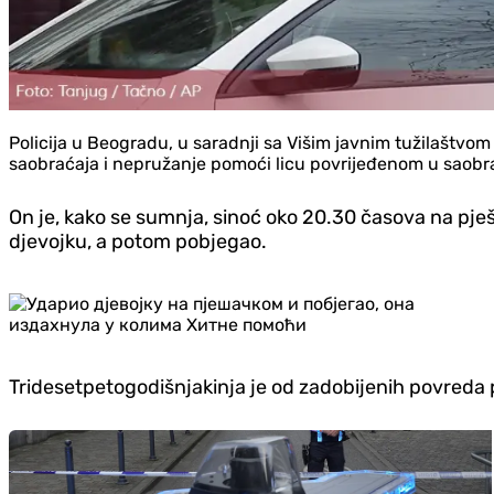
Policija u Beogradu, u saradnji sa Višim javnim tužilaštvom 
saobraćaja i nepružanje pomoći licu povrijeđenom u saobr
On je, kako se sumnja, sinoć oko 20.30 časova na pj
djevojku, a potom pobjegao.
Tridesetpetogodišnjakinja je od zadobijenih povred