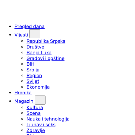
Pregled dana
Vijesti
Republika Srpska
Društvo
Banja Luka
Gradovi i opštine
BiH
Srbija
Region
Svijet
Ekonomija
Hronika
Magazin
Kultura
Scena
Nauka i tehnologija
Ljubav i seks
Zdravlje