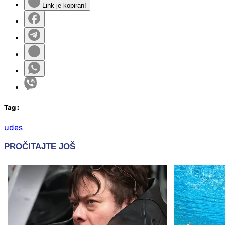
Link je kopiran!
Tag
:
udes