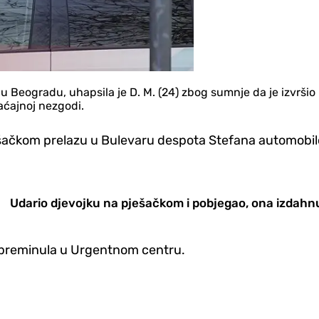
u Beogradu, uhapsila je D. M. (24) zbog sumnje da je izvršio 
aćajnoj nezgodi.
ešačkom prelazu u Bulevaru despota Stefana automobilo
Udario djevojku na pješačkom i pobjegao, ona izdahn
a preminula u Urgentnom centru.