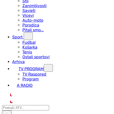
Stil
Zanimljivosti
Savjeti
Vicevi
Auto-moto
Porodica
Pitali smo...
Sport
Fudbal
Košarka
Tenis
Ostali sportovi
Arhiva
TV PROGRAM
ТV Raspored
Program
A RADIO
L