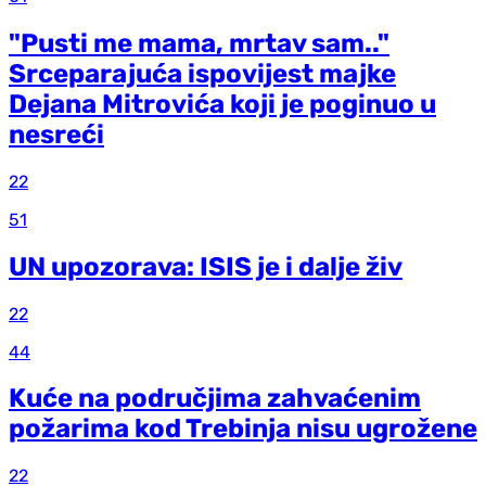
"Pusti me mama, mrtav sam.."
Srceparajuća ispovijest majke
Dejana Mitrovića koji je poginuo u
nesreći
22
51
UN upozorava: ISIS je i dalje živ
22
44
Kuće na područjima zahvaćenim
požarima kod Trebinja nisu ugrožene
22