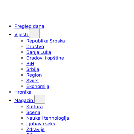
Pregled dana
Vijesti
Republika Srpska
Društvo
Banja Luka
Gradovi i opštine
BiH
Srbija
Region
Svijet
Ekonomija
Hronika
Magazin
Kultura
Scena
Nauka i tehnologija
Ljubav i seks
Zdravlje