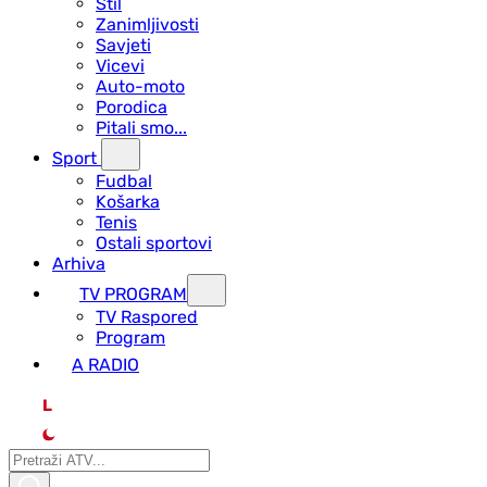
Stil
Zanimljivosti
Savjeti
Vicevi
Auto-moto
Porodica
Pitali smo...
Sport
Fudbal
Košarka
Tenis
Ostali sportovi
Arhiva
TV PROGRAM
ТV Raspored
Program
A RADIO
L