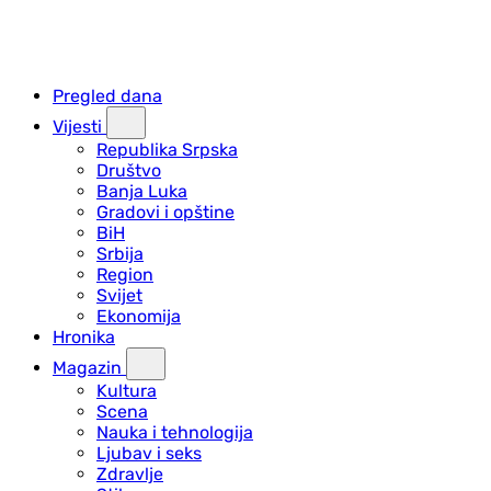
Pregled dana
Vijesti
Republika Srpska
Društvo
Banja Luka
Gradovi i opštine
BiH
Srbija
Region
Svijet
Ekonomija
Hronika
Magazin
Kultura
Scena
Nauka i tehnologija
Ljubav i seks
Zdravlje