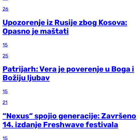
26
Upozorenje iz Rusije zbog Kosova:
Opasno je maštati
15
25
Patrijarh: Vera je poverenje u Boga i
Božiju ljubav
15
21
“Nexus“ spojio generacije: Završeno
14. izdanje Freshwave festivala
15