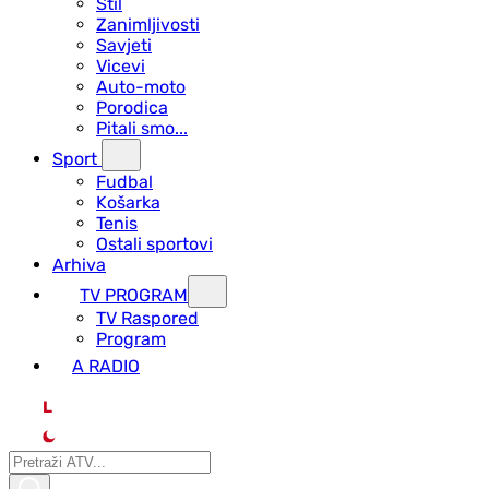
Stil
Zanimljivosti
Savjeti
Vicevi
Auto-moto
Porodica
Pitali smo...
Sport
Fudbal
Košarka
Tenis
Ostali sportovi
Arhiva
TV PROGRAM
ТV Raspored
Program
A RADIO
L