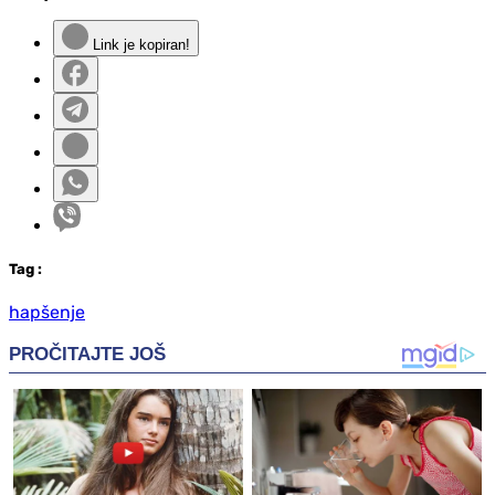
Link je kopiran!
Tag
:
hapšenje