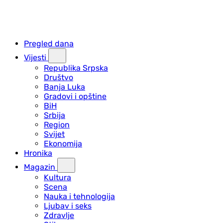
Pregled dana
Vijesti
Republika Srpska
Društvo
Banja Luka
Gradovi i opštine
BiH
Srbija
Region
Svijet
Ekonomija
Hronika
Magazin
Kultura
Scena
Nauka i tehnologija
Ljubav i seks
Zdravlje