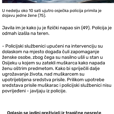
U nedelju oko 10 sati ujutro osječka policija primila je
dojavu jedne žene (75).
Javila im je kako ju je fizički napao sin (49). Policija je
odmah izašla na teren.
- Policijski službenici upućeni na intervenciju su
dolaskom na mjesto događa čuli zapomaganje
ženske osobe, zbog čega su nasilno ušli u stan u
Osijeku u kojem su zatekli muškarca kako napada
ženu oštrim predmetom. Kako bi spriječili dalje
ugrožavanje života, nad muškarcem su
upotrijebljena sredstva prisile. Prilikom upotrebe
sredstava prisile muškarac i policijski službenici nisu
povrijeđeni - javljaju iz policije.
Oglasio se jedini preživjeli iz tragične nesreće