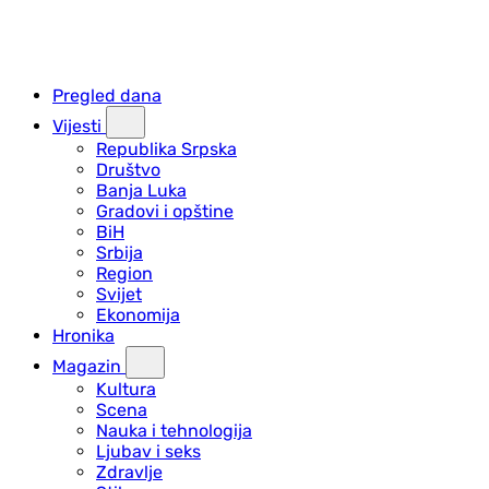
Pregled dana
Vijesti
Republika Srpska
Društvo
Banja Luka
Gradovi i opštine
BiH
Srbija
Region
Svijet
Ekonomija
Hronika
Magazin
Kultura
Scena
Nauka i tehnologija
Ljubav i seks
Zdravlje