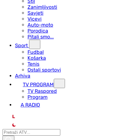
Stil
Zanimljivosti
Savjeti
Vicevi
Auto-moto
Porodica
Pitali smo...
Sport
Fudbal
Košarka
Tenis
Ostali sportovi
Arhiva
TV PROGRAM
ТV Raspored
Program
A RADIO
L