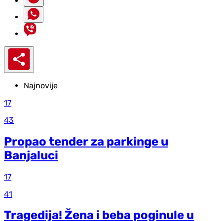
Najnovije
17
43
Propao tender za parkinge u
Banjaluci
17
41
Tragedija! Žena i beba poginule u