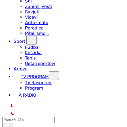
Stil
Zanimljivosti
Savjeti
Vicevi
Auto-moto
Porodica
Pitali smo...
Sport
Fudbal
Košarka
Tenis
Ostali sportovi
Arhiva
TV PROGRAM
ТV Raspored
Program
A RADIO
L