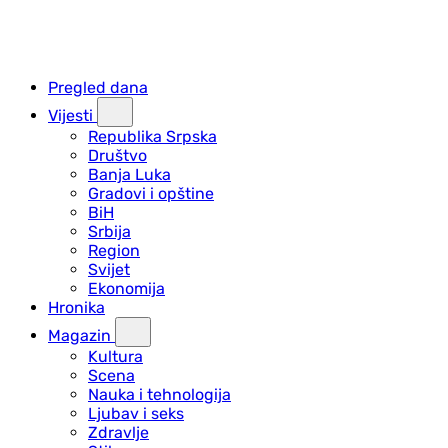
Pregled dana
Vijesti
Republika Srpska
Društvo
Banja Luka
Gradovi i opštine
BiH
Srbija
Region
Svijet
Ekonomija
Hronika
Magazin
Kultura
Scena
Nauka i tehnologija
Ljubav i seks
Zdravlje