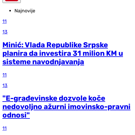
Najnovije
11
13
Minić: Vlada Republike Srpske
planira da investira 31 milion KM u
sisteme navodnjavanja
11
13
"E-građevinske dozvole koče
nedovoljno ažurni imovinsko-pravni
odnosi"
11