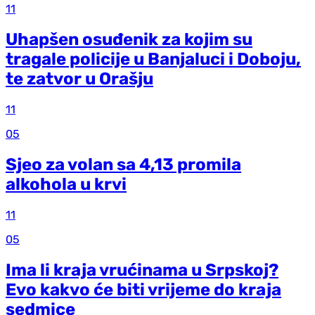
11
Uhapšen osuđenik za kojim su
tragale policije u Banjaluci i Doboju,
te zatvor u Orašju
11
05
Sjeo za volan sa 4,13 promila
alkohola u krvi
11
05
Ima li kraja vrućinama u Srpskoj?
Evo kakvo će biti vrijeme do kraja
sedmice