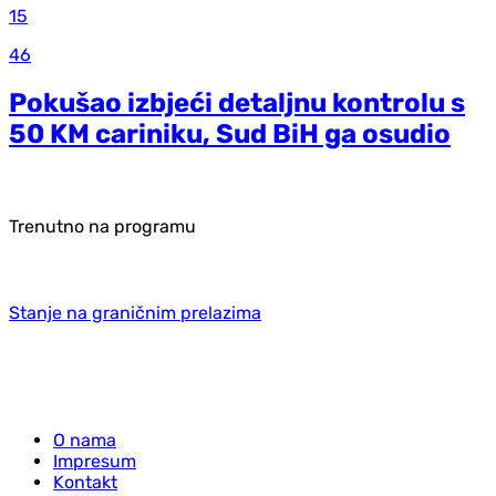
15
46
Pokušao izbjeći detaljnu kontrolu s
50 KM cariniku, Sud BiH ga osudio
Trenutno na programu
Stanje na graničnim prelazima
O nama
Impresum
Kontakt