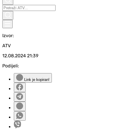
Izvor:
ATV
12.08.2024
21:39
Podijeli:
Link je kopiran!