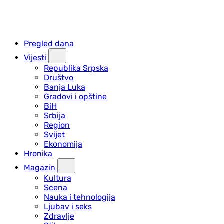
Pregled dana
Vijesti
Republika Srpska
Društvo
Banja Luka
Gradovi i opštine
BiH
Srbija
Region
Svijet
Ekonomija
Hronika
Magazin
Kultura
Scena
Nauka i tehnologija
Ljubav i seks
Zdravlje