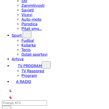
Stil
Zanimljivosti
Savjeti
Vicevi
Auto-moto
Porodica
Pitali smo...
Sport
Fudbal
Košarka
Tenis
Ostali sportovi
Arhiva
TV PROGRAM
ТV Raspored
Program
A RADIO
L