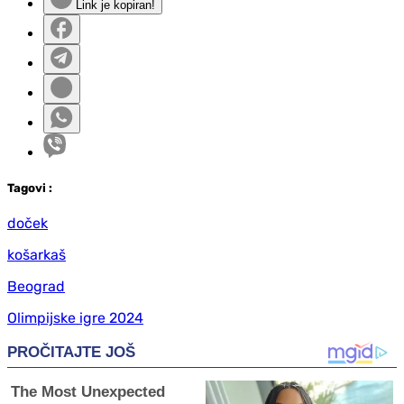
Link je kopiran!
Tag
ovi
:
doček
košarkaš
Beograd
Olimpijske igre 2024