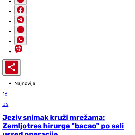
Najnovije
16
06
Jeziv snimak kruži mrežama:
Zemljotres hirurge "bacao" po sali
usred operacije