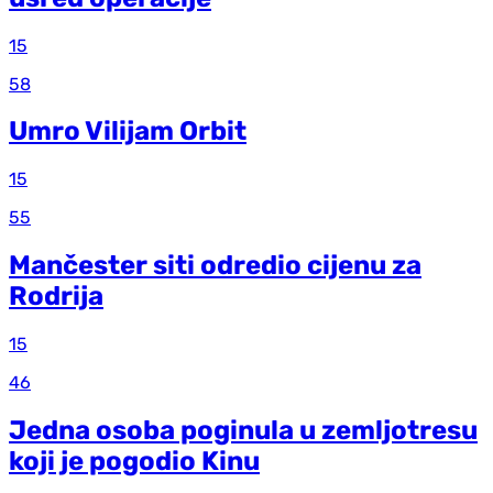
15
58
Umro Vilijam Orbit
15
55
Mančester siti odredio cijenu za
Rodrija
15
46
Jedna osoba poginula u zemljotresu
koji je pogodio Kinu