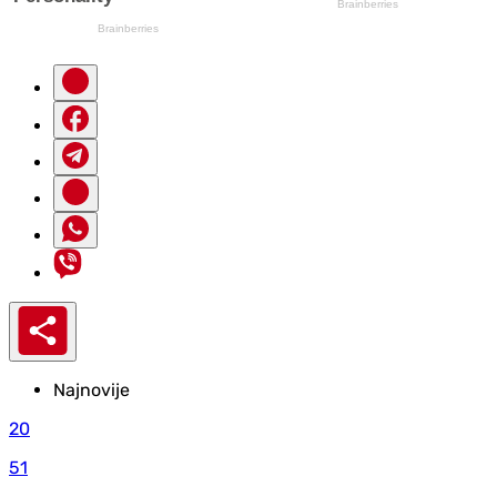
Najnovije
20
51