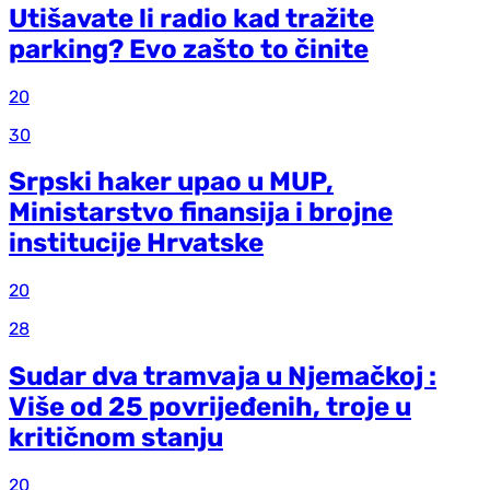
Utišavate li radio kad tražite
parking? Evo zašto to činite
20
30
Srpski haker upao u MUP,
Ministarstvo finansija i brojne
institucije Hrvatske
20
28
Sudar dva tramvaja u Njemačkoj :
Više od 25 povrijeđenih, troje u
kritičnom stanju
20