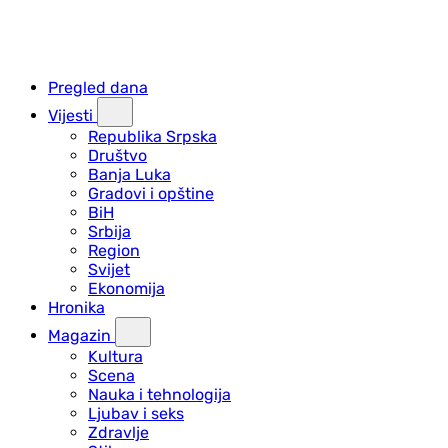
Pregled dana
Vijesti
Republika Srpska
Društvo
Banja Luka
Gradovi i opštine
BiH
Srbija
Region
Svijet
Ekonomija
Hronika
Magazin
Kultura
Scena
Nauka i tehnologija
Ljubav i seks
Zdravlje