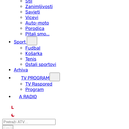
Stil
Zanimljivosti
Savjeti
Vicevi
Auto-moto
Porodica
Pitali smo...
Sport
Fudbal
Košarka
Tenis
Ostali sportovi
Arhiva
TV PROGRAM
ТV Raspored
Program
A RADIO
L