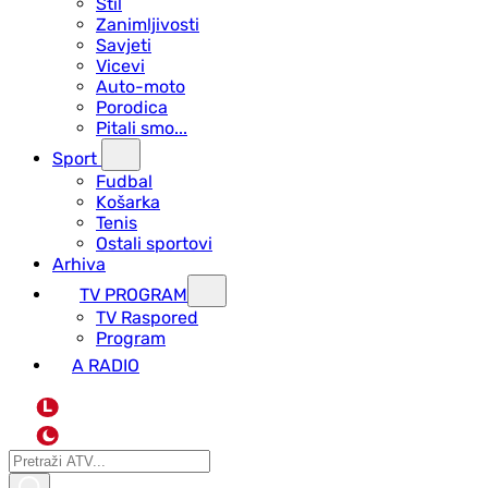
Stil
Zanimljivosti
Savjeti
Vicevi
Auto-moto
Porodica
Pitali smo...
Sport
Fudbal
Košarka
Tenis
Ostali sportovi
Arhiva
TV PROGRAM
ТV Raspored
Program
A RADIO
L