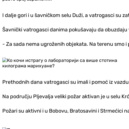
I dalje gori i u šavničkom selu Duži, a vatrogasci su za
Šavnički vatrogasci danima pokušavaju da obuzdaju va
- Za sada nema ugroženih objekata. Na terenu smo i p
Prethodnih dana vatrogasci su imali i pomoć iz vazduh
Na području Pljevalja veliki požar aktivan je u selu Krć
Požari su aktivni i u Bobovu, Bratosavini i Strmećici n