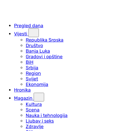
Pregled dana
Vijesti
Republika Srpska
Društvo
Banja Luka
Gradovi i opštine
BiH
Srbija
Region
Svijet
Ekonomija
Hronika
Magazin
Kultura
Scena
Nauka i tehnologija
Ljubav i seks
Zdravlje