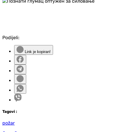
Podijeli:
Link je kopiran!
Tag
ovi
:
požar