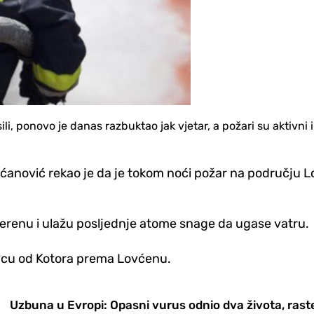
i, ponovo je danas razbuktao jak vjetar, a požari su aktivni i
ećanović rekao je da je tokom noći požar na području L
 terenu i ulažu posljednje atome snage da ugase vatru.
avcu od Kotora prema Lovćenu.
Uzbuna u Evropi: Opasni vurus odnio dva života, rast