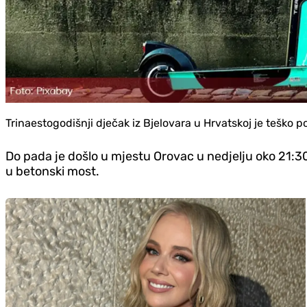
Trinaestogodišnji dječak iz Bjelovara u Hrvatskoj je teško p
Do pada je došlo u mjestu Orovac u nedjelju oko 21:30 
u betonski most.