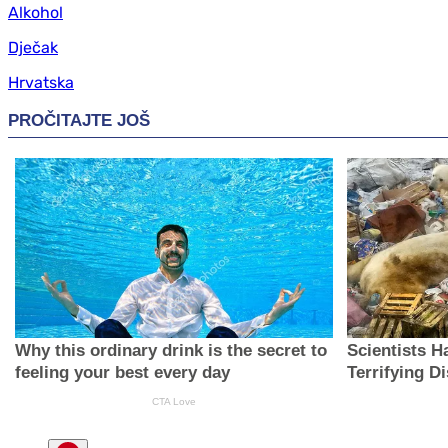
Alkohol
Dječak
Hrvatska