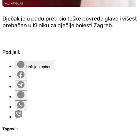
Dječak je u padu pretrpio teške povrede glave i višes
prebačen u Kliniku za dječije bolesti Zagreb.
Podijeli:
Link je kopiran!
Tag
ovi
: