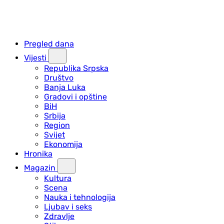
Pregled dana
Vijesti
Republika Srpska
Društvo
Banja Luka
Gradovi i opštine
BiH
Srbija
Region
Svijet
Ekonomija
Hronika
Magazin
Kultura
Scena
Nauka i tehnologija
Ljubav i seks
Zdravlje