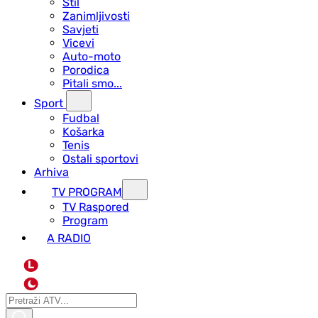
Stil
Zanimljivosti
Savjeti
Vicevi
Auto-moto
Porodica
Pitali smo...
Sport
Fudbal
Košarka
Tenis
Ostali sportovi
Arhiva
TV PROGRAM
ТV Raspored
Program
A RADIO
L