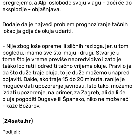
pregrejemo, a Alpi oslobode svoju vlagu - doći će do
eksplozije - objašnjava.
Dodaje da je najveći problem prognoziranje tačnih
lokacija gdje će oluja udariti.
- Nije zbog loše opreme ili sličnih razloga, jer, u tom
pogledu, imamo sve što imaju i drugi. Stvar je u
tome što je vreme previše nepredvidivo i zato je
teško locirati i odrediti tačno vrijeme oluje. Pravilo je
da što duže traje oluja, to je duže možemo unapred
objaviti. Dakle, ako traje 15 do 20 minuta, ranije je
moguće dati upozorenje javnosti. Isto tako, možemo
izdati upozorenje, na primer, za Zagreb, ali da li će
oluja pogoditi Dugave ili Špansko, niko ne može reći
- kaže Božarov.
(
24sata.hr
)
Podijeli: