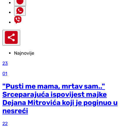
Najnovije
23
01
"Pusti me mama, mrtav sam.."
Srceparajuća ispovijest majke
Dejana Mitrovića koji je poginuo u
nesreći
22