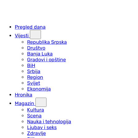
Pregled dana
Vijesti
Republika Srpska
Društvo
Banja Luka
Gradovi i opštine
BiH
Srbija
Region
Svijet
Ekonomija
Hronika
Magazin
Kultura
Scena
Nauka i tehnologija
Ljubav i seks
Zdravlje