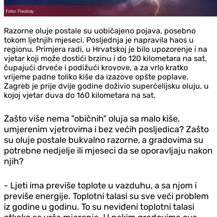
Razorne oluje postale su uobičajeno pojava, posebno
tokom ljetnjih mjeseci. Posljednja je napravila haos u
regionu. Primjera radi, u Hrvatskoj je bilo upozorenje i na
vjetar koji može dostići brzinu i do 120 kilometara na sat,
čupajući drveće i podižući krovove, a za vrlo kratko
vrijeme padne toliko kiše da izazove opšte poplave.
Zagreb je prije dvije godine doživio superćelijsku oluju, u
kojoj vjetar duva do 160 kilometara na sat.
Zašto više nema "običnih" oluja sa malo kiše,
umjerenim vjetrovima i bez većih posljedica? Zašto
su oluje postale bukvalno razorne, a gradovima su
potrebne nedjelje ili mjeseci da se oporavljaju nakon
njih?
- Ljeti ima previše toplote u vazduhu, a sa njom i
previše energije. Toplotni talasi su sve veći problem
iz godine u godinu. To su neviđeni toplotni talasi