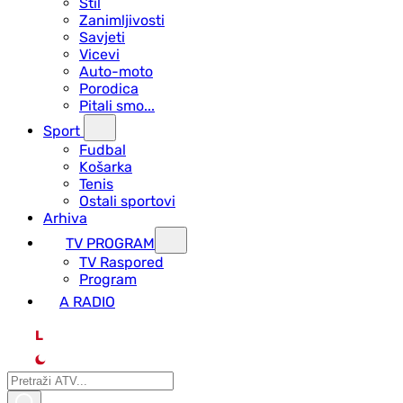
Stil
Zanimljivosti
Savjeti
Vicevi
Auto-moto
Porodica
Pitali smo...
Sport
Fudbal
Košarka
Tenis
Ostali sportovi
Arhiva
TV PROGRAM
ТV Raspored
Program
A RADIO
L