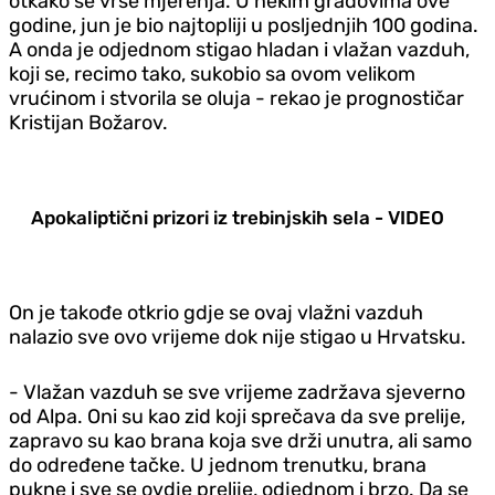
otkako se vrše mjerenja. U nekim gradovima ove
godine, jun je bio najtopliji u posljednjih 100 godina.
A onda je odjednom stigao hladan i vlažan vazduh,
koji se, recimo tako, sukobio sa ovom velikom
vrućinom i stvorila se oluja - rekao je prognostičar
Kristijan Božarov.
Apokaliptični prizori iz trebinjskih sela - VIDEO
On je takođe otkrio gdje se ovaj vlažni vazduh
nalazio sve ovo vrijeme dok nije stigao u Hrvatsku.
- Vlažan vazduh se sve vrijeme zadržava sjeverno
od Alpa. Oni su kao zid koji sprečava da sve prelije,
zapravo su kao brana koja sve drži unutra, ali samo
do određene tačke. U jednom trenutku, brana
pukne i sve se ovdje prelije, odjednom i brzo. Da se ​​