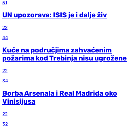
51
UN upozorava: ISIS je i dalje živ
22
44
Kuće na područjima zahvaćenim
požarima kod Trebinja nisu ugrožene
22
34
Borba Arsenala i Real Madrida oko
Vinisijusa
22
32