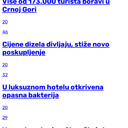
Više od 173.000 turista boravi u
Crnoj Gori
20
46
Cijene dizela divljaju, stiže novo
poskupljenje
20
32
U luksuznom hotelu otkrivena
opasna bakterija
20
29