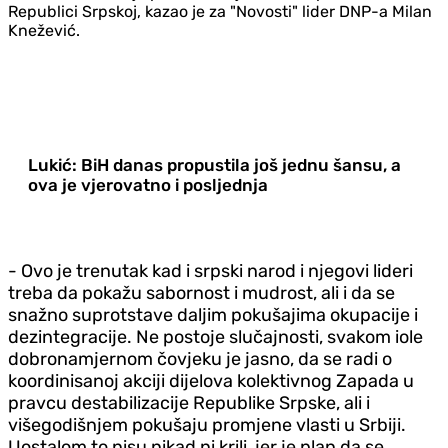
Republici Srpskoj, kazao je za "Novosti" lider DNP-a Milan
Knežević.
Lukić: BiH danas propustila još jednu šansu, a
ova je vjerovatno i posljednja
- Ovo je trenutak kad i srpski narod i njegovi lideri
treba da pokažu sabornost i mudrost, ali i da se
snažno suprotstave daljim pokušajima okupacije i
dezintegracije. Ne postoje slučajnosti, svakom iole
dobronamjernom čovjeku je jasno, da se radi o
koordinisanoj akciji dijelova kolektivnog Zapada u
pravcu destabilizacije Republike Srpske, ali i
višegodišnjem pokušaju promjene vlasti u Srbiji.
Uostalom to nisu nikad ni krili, jer je plan da se