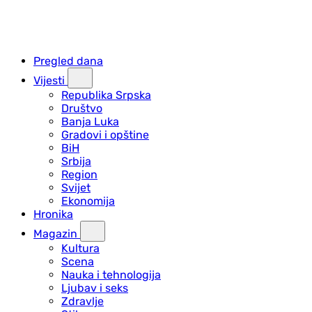
Pregled dana
Vijesti
Republika Srpska
Društvo
Banja Luka
Gradovi i opštine
BiH
Srbija
Region
Svijet
Ekonomija
Hronika
Magazin
Kultura
Scena
Nauka i tehnologija
Ljubav i seks
Zdravlje