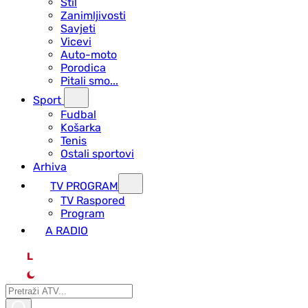
Stil
Zanimljivosti
Savjeti
Vicevi
Auto-moto
Porodica
Pitali smo...
Sport
Fudbal
Košarka
Tenis
Ostali sportovi
Arhiva
TV PROGRAM
ТV Raspored
Program
A RADIO
L