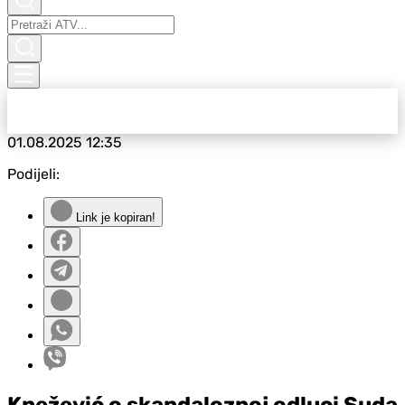
01.08.2025
12:35
Podijeli:
Link je kopiran!
Knežević o skandaloznoj odluci Suda