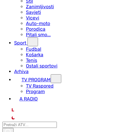
Stil
Zanimljivosti
Savjeti
Vicevi
Auto-moto
Porodica
Pitali smo...
Sport
Fudbal
Košarka
Tenis
Ostali sportovi
Arhiva
TV PROGRAM
ТV Raspored
Program
A RADIO
L