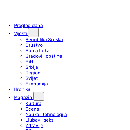
Pregled dana
Vijesti
Republika Srpska
Društvo
Banja Luka
Gradovi i opštine
BiH
Srbija
Region
Svijet
Ekonomija
Hronika
Magazin
Kultura
Scena
Nauka i tehnologija
Ljubav i seks
Zdravlje