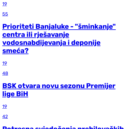
19
55
Prioriteti Banjaluke - "šminkanje"
centra ili rješavanje
vodosnabdijevanja i deponije
smeća?
19
48
BSK otvara novu sezonu Premijer
lige BiH
19
42
Potresna svjedočenja prebilovačkih