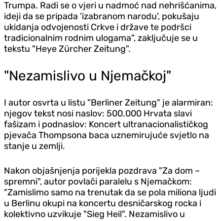
Trumpa. Radi se o vjeri u nadmoć nad nehrišćanima,
ideji da se pripada 'izabranom narodu', pokušaju
ukidanja odvojenosti Crkve i države te podršci
tradicionalnim rodnim ulogama", zaključuje se u
tekstu "Heye Zürcher Zeitung".
"Nezamislivo u Njemačkoj"
I autor osvrta u listu "Berliner Zeitung" je alarmiran:
njegov tekst nosi naslov: 500.000 Hrvata slavi
fašizam i podnaslov: Koncert ultranacionalističkog
pjevača Thompsona baca uznemirujuće svjetlo na
stanje u zemlji.
Nakon objašnjenja porijekla pozdrava "Za dom –
spremni", autor povlači paralelu s Njemačkom:
"Zamislimo samo na trenutak da se pola miliona ljudi
u Berlinu okupi na koncertu desničarskog rocka i
kolektivno uzvikuje "Sieg Heil". Nezamislivo u