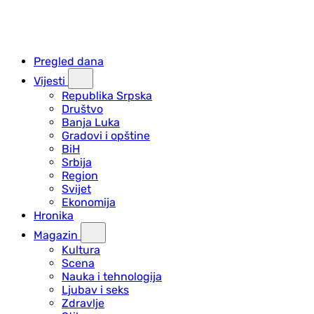
Pregled dana
Vijesti
Republika Srpska
Društvo
Banja Luka
Gradovi i opštine
BiH
Srbija
Region
Svijet
Ekonomija
Hronika
Magazin
Kultura
Scena
Nauka i tehnologija
Ljubav i seks
Zdravlje