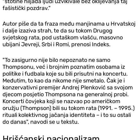
"stotine hiljada ljudi uzvikivale bez oklijevanja taj
fašistički pozdrav."
Autor piše da ta fraza među manjinama u Hrvatskoj
i dalje izaziva strah, te da su tokom Drugog
svjetskog rata, pod ustaškom vlašću, masovno
ubijani Jevreji, Srbi i Romi, prenosi Indeks.
"To zasigurno nije bilo nepoznato ne samo
Thompsonu, već i brojnim poznatim osobama iz
politike i fudbala koje su bili prisutni na koncertu.
Međutim, to kao da nikome nije smetalo. Čak je i
konzervativni premijer Andrej Plenković sa svojom
d‌jecom posjetio Thompsona na generalnoj probi.
Koncerti čovjeka koji se nazvao po američkom
oružju (Thompson) bili su tokom rata (1991. – 1995.)
rituali kolektivnog jačanja identiteta – i to su ostali
do danas", navodi se u tekstu.
Hrišćanski nacionalizam