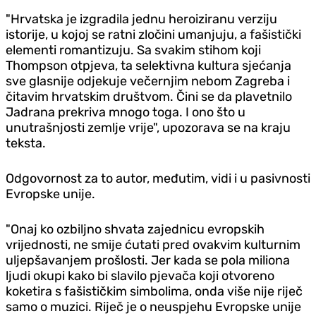
"Hrvatska je izgradila jednu heroiziranu verziju
istorije, u kojoj se ratni zločini umanjuju, a fašistički
elementi romantizuju. Sa svakim stihom koji
Thompson otpjeva, ta selektivna kultura sjećanja
sve glasnije od‌jekuje večernjim nebom Zagreba i
čitavim hrvatskim društvom. Čini se da plavetnilo
Jadrana prekriva mnogo toga. I ono što u
unutrašnjosti zemlje vrije", upozorava se na kraju
teksta.
Odgovornost za to autor, međutim, vidi i u pasivnosti
Evropske unije.
"Onaj ko ozbiljno shvata zajednicu evropskih
vrijednosti, ne smije ćutati pred ovakvim kulturnim
uljepšavanjem prošlosti. Jer kada se pola miliona
ljudi okupi kako bi slavilo pjevača koji otvoreno
koketira s fašističkim simbolima, onda više nije riječ
samo o muzici. Riječ je o neuspjehu Evropske unije