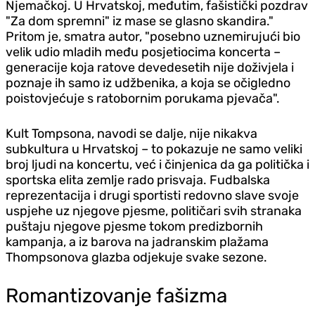
Njemačkoj. U Hrvatskoj, međutim, fašistički pozdrav
"Za dom spremni" iz mase se glasno skandira."
Pritom je, smatra autor, "posebno uznemirujući bio
velik udio mladih među posjetiocima koncerta –
generacije koja ratove devedesetih nije doživjela i
poznaje ih samo iz udžbenika, a koja se očigledno
poistovjećuje s ratobornim porukama pjevača".
Kult Tompsona, navodi se dalje, nije nikakva
subkultura u Hrvatskoj – to pokazuje ne samo veliki
broj ljudi na koncertu, već i činjenica da ga politička i
sportska elita zemlje rado prisvaja. Fudbalska
reprezentacija i drugi sportisti redovno slave svoje
uspjehe uz njegove pjesme, političari svih stranaka
puštaju njegove pjesme tokom predizbornih
kampanja, a iz barova na jadranskim plažama
Thompsonova glazba od‌jekuje svake sezone.
Romantizovanje fašizma