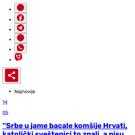
Najnovije
14
05
''Srbe u jame bacale komšije Hrvati,
katolički sveštenici to znali, a nisu