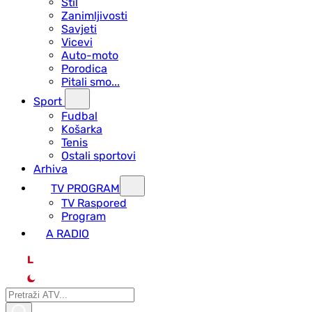
Stil
Zanimljivosti
Savjeti
Vicevi
Auto-moto
Porodica
Pitali smo...
Sport
Fudbal
Košarka
Tenis
Ostali sportovi
Arhiva
TV PROGRAM
ТV Raspored
Program
A RADIO
L