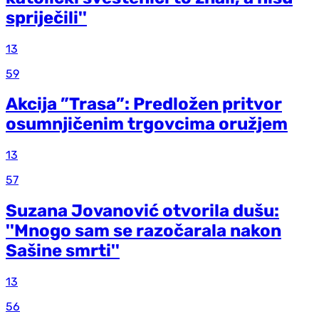
spriječili''
13
59
Akcija ”Trasa”: Predložen pritvor
osumnjičenim trgovcima oružjem
13
57
Suzana Jovanović otvorila dušu:
''Mnogo sam se razočarala nakon
Sašine smrti''
13
56