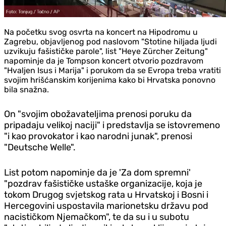
Na početku svog osvrta na koncert na Hipodromu u
Zagrebu, objavljenog pod naslovom "Stotine hiljada ljudi
uzvikuju fašističke parole", list "Heye Zürcher Zeitung"
napominje da je Tompson koncert otvorio pozdravom
"Hvaljen Isus i Marija" i porukom da se Evropa treba vratiti
svojim hrišćanskim korijenima kako bi Hrvatska ponovno
bila snažna.
On "svojim obožavateljima prenosi poruku da
pripadaju velikoj naciji" i predstavlja se istovremeno
"i kao provokator i kao narodni junak", prenosi
"Deutsche Welle".
List potom napominje da je 'Za dom spremni'
"pozdrav fašističke ustaške organizacije, koja je
tokom Drugog svjetskog rata u Hrvatskoj i Bosni i
Hercegovini uspostavila marionetsku državu pod
nacističkom Njemačkom", te da su i u subotu