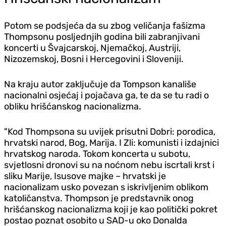
Potom se podsjeća da su zbog veličanja fašizma
Thompsonu posljednjih godina bili zabranjivani
koncerti u Švajcarskoj, Njemačkoj, Austriji,
Nizozemskoj, Bosni i Hercegovini i Sloveniji.
Na kraju autor zaključuje da Tompson kanališe
nacionalni osjećaj i pojačava ga, te da se tu radi o
obliku hrišćanskog nacionalizma.
"Kod Thompsona su uvijek prisutni Dobri: porodica,
hrvatski narod, Bog, Marija. I Zli: komunisti i izdajnici
hrvatskog naroda. Tokom koncerta u subotu,
svjetlosni dronovi su na noćnom nebu iscrtali krst i
sliku Marije, Isusove majke – hrvatski je
nacionalizam usko povezan s iskrivljenim oblikom
katoličanstva. Thompson je predstavnik onog
hrišćanskog nacionalizma koji je kao politički pokret
postao poznat osobito u SAD-u oko Donalda