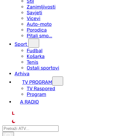
Stil
Zanimljivosti
Savjeti
Vicevi
Auto-moto
Porodica
Pitali smo...
Sport
Fudbal
Košarka
Tenis
Ostali sportovi
Arhiva
TV PROGRAM
ТV Raspored
Program
A RADIO
L