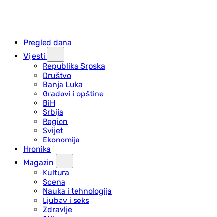
Pregled dana
Vijesti
Republika Srpska
Društvo
Banja Luka
Gradovi i opštine
BiH
Srbija
Region
Svijet
Ekonomija
Hronika
Magazin
Kultura
Scena
Nauka i tehnologija
Ljubav i seks
Zdravlje