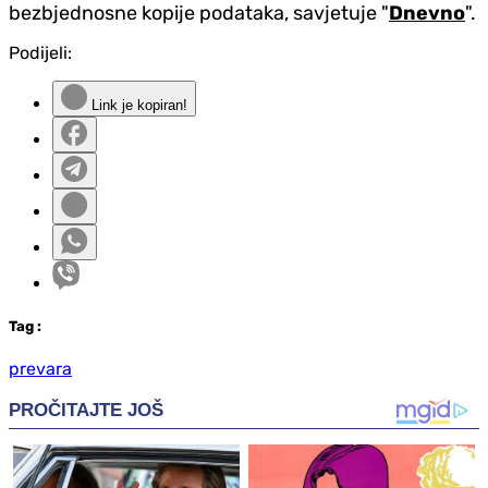
bezbjednosne kopije podataka, savjetuje "
Dnevno
".
Podijeli:
Link je kopiran!
Tag
:
prevara