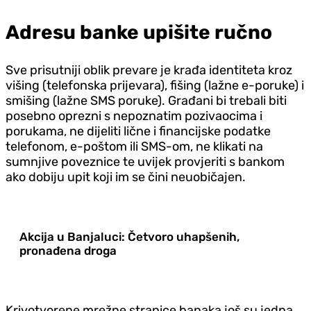
Adresu banke upišite ručno
Sve prisutniji oblik prevare je krađa identiteta kroz
višing (telefonska prijevara), fišing (lažne e-poruke) i
smišing (lažne SMS poruke). Građani bi trebali biti
posebno oprezni s nepoznatim pozivaocima i
porukama, ne dijeliti lične i financijske podatke
telefonom, e-poštom ili SMS-om, ne klikati na
sumnjive poveznice te uvijek provjeriti s bankom
ako dobiju upit koji im se čini neuobičajen.
Akcija u Banjaluci: Četvoro uhapšenih,
pronađena droga
Krivotvorene mrežne stranice banaka još su jedna