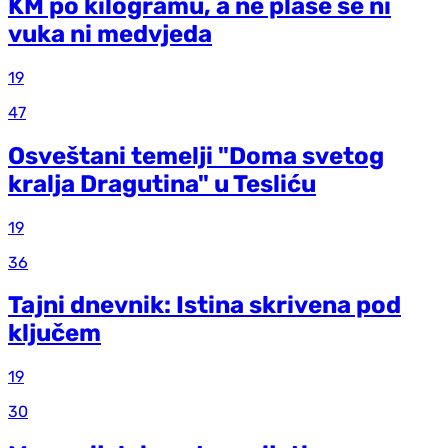
KM po kilogramu, a ne plaše se ni
vuka ni medvjeda
19
47
Osveštani temelji "Doma svetog
kralja Dragutina" u Tesliću
19
36
Tajni dnevnik: Istina skrivena pod
ključem
19
30