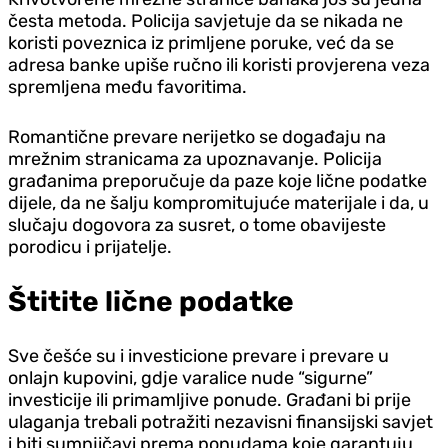
česta metoda. Policija savjetuje da se nikada ne
koristi poveznica iz primljene poruke, već da se
adresa banke upiše ručno ili koristi provjerena veza
spremljena među favoritima.
Romantične prevare nerijetko se događaju na
mrežnim stranicama za upoznavanje. Policija
građanima preporučuje da paze koje lične podatke
dijele, da ne šalju kompromitujuće materijale i da, u
slučaju dogovora za susret, o tome obavijeste
porodicu i prijatelje.
Štitite lične podatke
Sve češće su i investicione prevare i prevare u
onlajn kupovini, gdje varalice nude “sigurne”
investicije ili primamljive ponude. Građani bi prije
ulaganja trebali potražiti nezavisni finansijski savjet
i biti sumnjičavi prema ponudama koje garantuju