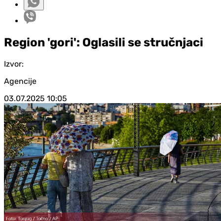
Region 'gori': Oglasili se stručnjaci
Izvor:
Agencije
03.07.2025
10:05