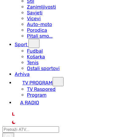
Stil
Zanimljivosti
Savjeti
Vicevi
Auto-moto
Porodica
Pitali smo...
Sport
Fudbal
Košarka
Tenis
Ostali sportovi
Arhiva
TV PROGRAM
ТV Raspored
Program
A RADIO
L