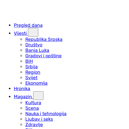
Pregled dana
Vijesti
Republika Srpska
Društvo
Banja Luka
Gradovi i opštine
BiH
Srbija
Region
Svijet
Ekonomija
Hronika
Magazin
Kultura
Scena
Nauka i tehnologija
Ljubav i seks
Zdravlje