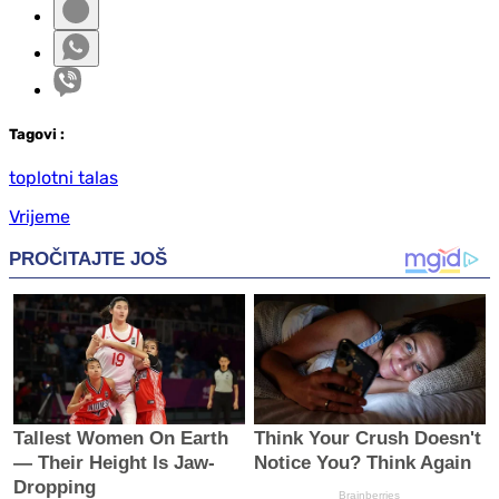
Tag
ovi
:
toplotni talas
Vrijeme