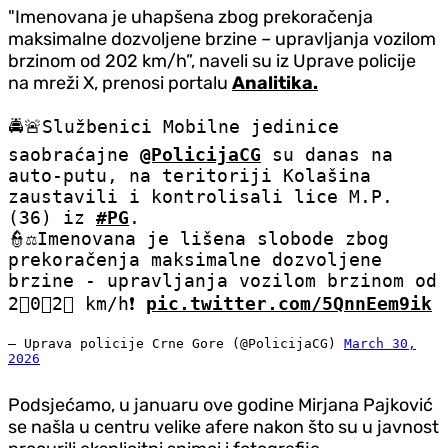
"Imenovana je uhapšena zbog prekoračenja
maksimalne dozvoljene brzine – upravljanja vozilom
brzinom od 202 km/h”, naveli su iz Uprave policije
na mreži X, prenosi portalu
Analitika.
🚔🚨Službenici Mobilne jedinice
saobraćajne
@PolicijaCG
su danas na
auto-putu, na teritoriji Kolašina
zaustavili i kontrolisali lice M.P.
(36) iz
#PG
.
👮⚖️Imenovana je lišena slobode zbog
prekoračenja maksimalne dozvoljene
brzine - upravljanja vozilom brzinom od
2⃣0⃣2⃣ km/h❗️
pic.twitter.com/5QnnEem9ik
— Uprava policije Crne Gore (@PolicijaCG)
March 30,
2026
Podsjećamo, u januaru ove godine Mirjana Pajković
se našla u centru velike afere nakon što su u javnost