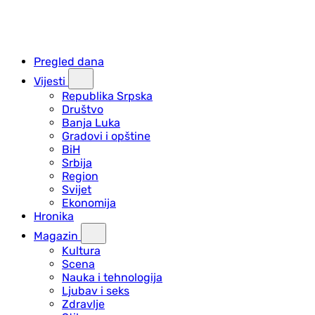
Pregled dana
Vijesti
Republika Srpska
Društvo
Banja Luka
Gradovi i opštine
BiH
Srbija
Region
Svijet
Ekonomija
Hronika
Magazin
Kultura
Scena
Nauka i tehnologija
Ljubav i seks
Zdravlje