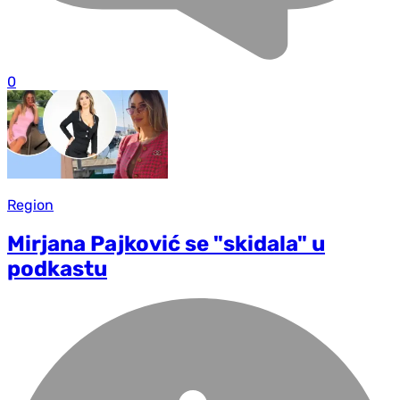
0
Region
Mirjana Pajković se "skidala" u
podkastu