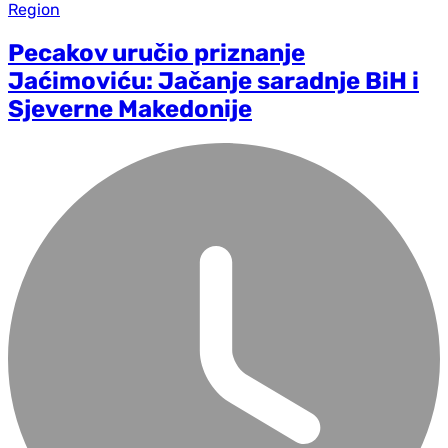
Region
Pecakov uručio priznanje
Jaćimoviću: Jačanje saradnje BiH i
Sjeverne Makedonije