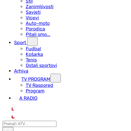
Stil
Zanimljivosti
Savjeti
Vicevi
Auto-moto
Porodica
Pitali smo...
Sport
Fudbal
Košarka
Tenis
Ostali sportovi
Arhiva
TV PROGRAM
ТV Raspored
Program
A RADIO
L