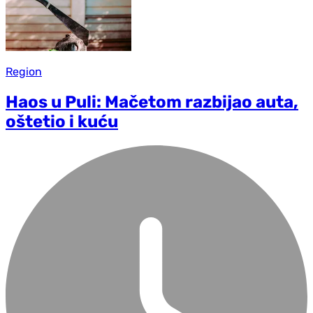
Region
Haos u Puli: Mačetom razbijao auta,
oštetio i kuću