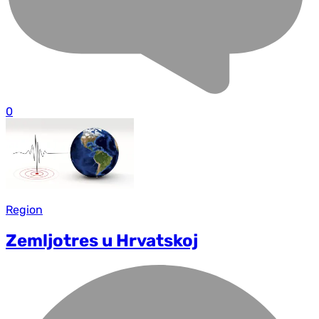
0
Region
Zemljotres u Hrvatskoj