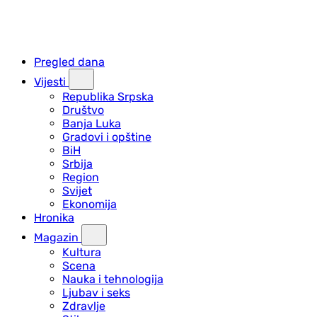
Pregled dana
Vijesti
Republika Srpska
Društvo
Banja Luka
Gradovi i opštine
BiH
Srbija
Region
Svijet
Ekonomija
Hronika
Magazin
Kultura
Scena
Nauka i tehnologija
Ljubav i seks
Zdravlje