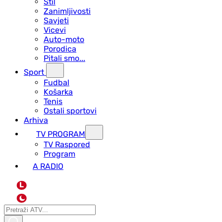
Stil
Zanimljivosti
Savjeti
Vicevi
Auto-moto
Porodica
Pitali smo...
Sport
Fudbal
Košarka
Tenis
Ostali sportovi
Arhiva
TV PROGRAM
ТV Raspored
Program
A RADIO
L