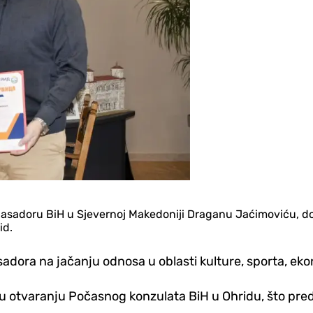
mbasadoru BiH u Sjevernoj Makedoniji Draganu Jaćimoviću, d
id.
dora na jačanju odnosa u oblasti kulture, sporta, ekon
 u otvaranju Počasnog konzulata BiH u Ohridu, što pr