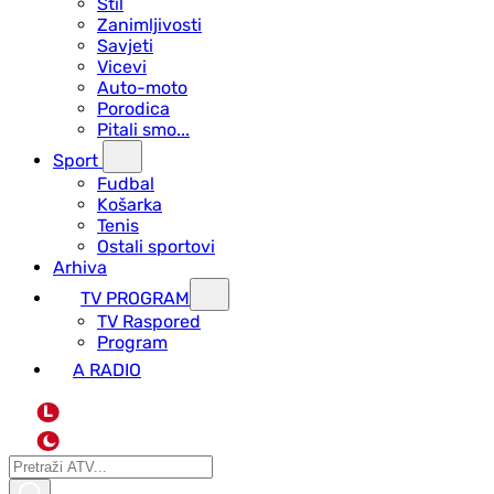
Stil
Zanimljivosti
Savjeti
Vicevi
Auto-moto
Porodica
Pitali smo...
Sport
Fudbal
Košarka
Tenis
Ostali sportovi
Arhiva
TV PROGRAM
ТV Raspored
Program
A RADIO
L