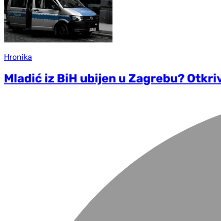
Hronika
Mladić iz BiH ubijen u Zagrebu? Otkriv