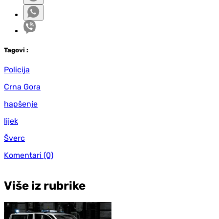
Tag
ovi
:
Policija
Crna Gora
hapšenje
lijek
Šverc
Komentari
(0)
Više iz rubrike