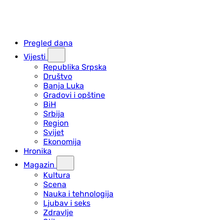
Pregled dana
Vijesti
Republika Srpska
Društvo
Banja Luka
Gradovi i opštine
BiH
Srbija
Region
Svijet
Ekonomija
Hronika
Magazin
Kultura
Scena
Nauka i tehnologija
Ljubav i seks
Zdravlje