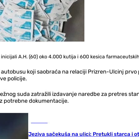
u inicijali A.H. (60) oko 4.000 kutija i 600 kesica farmaceut
 u autobusu koji saobraća na relaciji Prizren-Ulcinj prv
e policije.
ležnog suda zatražili izdavanje naredbe za pretres sta
bez potrebne dokumentacije.
Hronika
Jeziva sačekuša na ulici: Pretukli starca i o