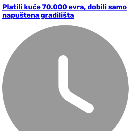
Platili kuće 70.000 evra, dobili samo
napuštena gradilišta