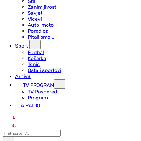
Stil
Zanimljivosti
Savjeti
Vicevi
Auto-moto
Porodica
Pitali smo...
Sport
Fudbal
Košarka
Tenis
Ostali sportovi
Arhiva
TV PROGRAM
ТV Raspored
Program
A RADIO
L