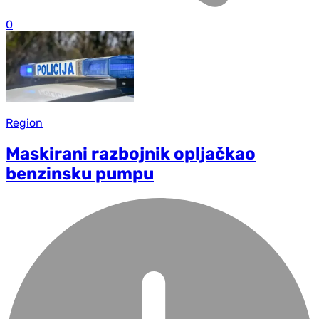
0
Region
Maskirani razbojnik opljačkao
benzinsku pumpu