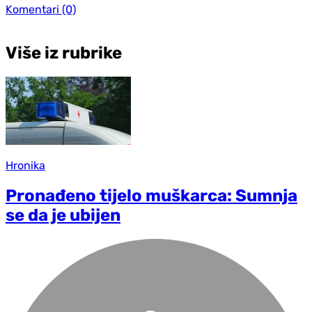
Komentari
(0)
Više iz rubrike
Hronika
Pronađeno tijelo muškarca: Sumnja
se da je ubijen