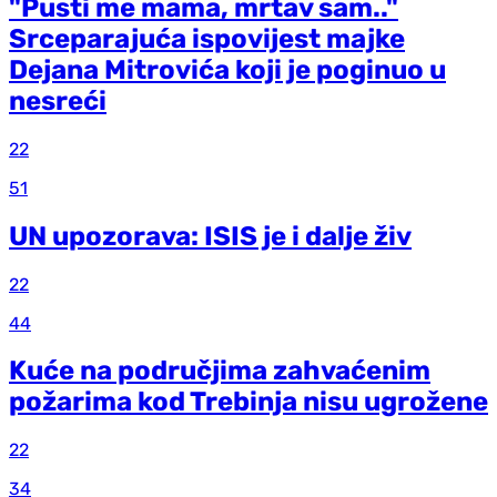
"Pusti me mama, mrtav sam.."
Srceparajuća ispovijest majke
Dejana Mitrovića koji je poginuo u
nesreći
22
51
UN upozorava: ISIS je i dalje živ
22
44
Kuće na područjima zahvaćenim
požarima kod Trebinja nisu ugrožene
22
34