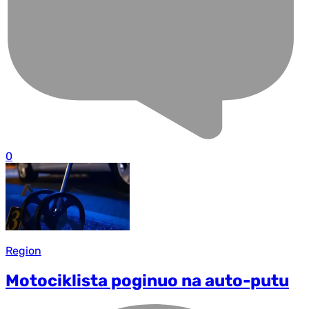
0
Region
Motociklista poginuo na auto-putu