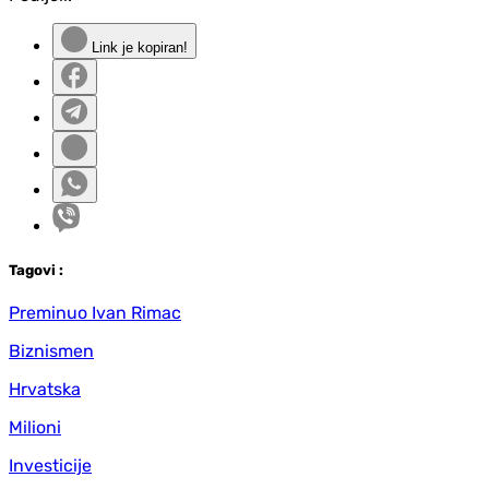
Link je kopiran!
Tag
ovi
:
Preminuo Ivan Rimac
Biznismen
Hrvatska
Milioni
Investicije