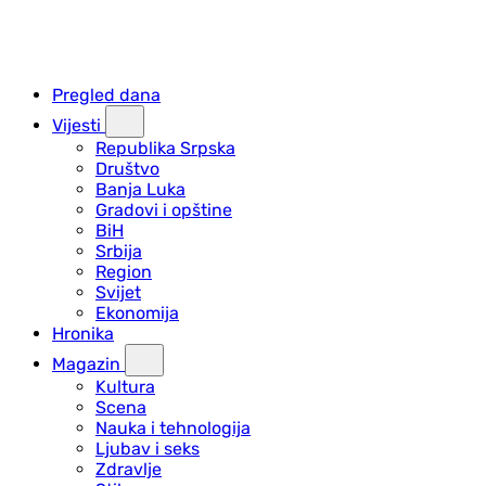
Pregled dana
Vijesti
Republika Srpska
Društvo
Banja Luka
Gradovi i opštine
BiH
Srbija
Region
Svijet
Ekonomija
Hronika
Magazin
Kultura
Scena
Nauka i tehnologija
Ljubav i seks
Zdravlje