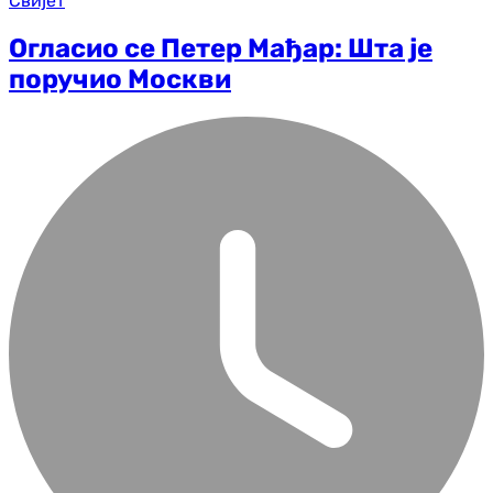
Свијет
Огласио се Петер Мађар: Шта је
поручио Москви