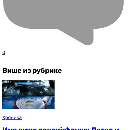
0
Више из рубрике
Хроника