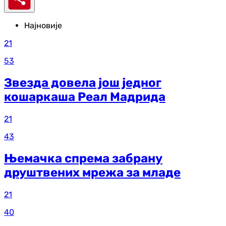
Најновије
21
53
Звезда довела још једног
кошаркаша Реал Мадрида
21
43
Њемачка спрема забрану
друштвених мрежа за младе
21
40