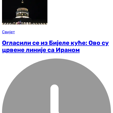
Свијет
Огласили се из Бијеле куће: Ово су
црвене линије са Ираном