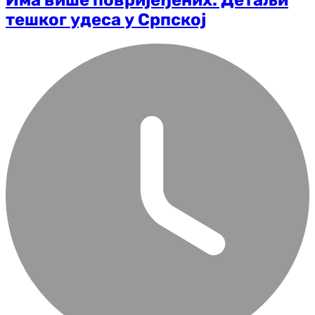
Има више повријеђених: Детаљи
тешког удеса у Српској