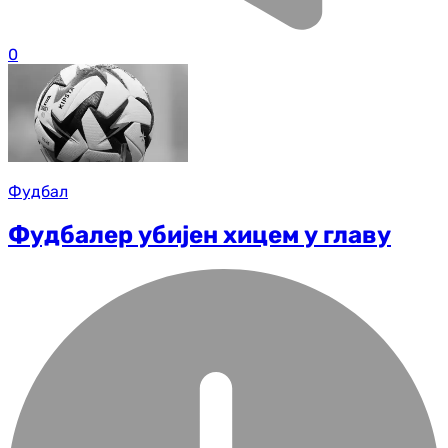
0
Фудбал
Фудбалер убијен хицем у главу