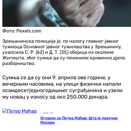
Фото:
Pexels.com
Зрењанинска полиција је, по налогу главног јавног
тужиоца Основног јавног тужилаштва у Зрењанину,
ухапсила С. Р. (62) и Д. Т. (35) обојица из околине
Житишта, због сумње да су починили кривично дјело
разбојништво.
Сумња се да су они 9. априла ове године, у
вечерњим часовима, на улици физички напали
осамдесетједногодишњег суграђанина и узели
му новац у износу од око 250.000 динара.
Свијет
Огласио се Петер Мађар: Шта је поручио
Москви