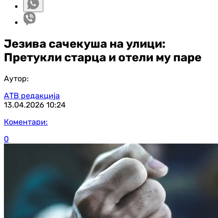
Језива сачекуша на улици:
Претукли старца и отели му паре
Аутор:
АТВ редакција
13.04.2026
10:24
Коментари:
0