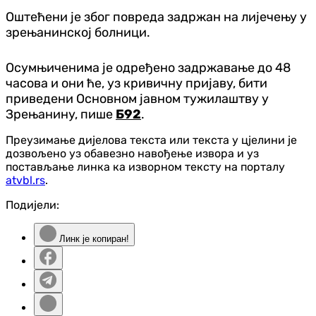
Оштећени је због повреда задржан на лијечењу у
зрењанинској болници.
Осумњиченима је одређено задржавање до 48
часова и они ће, уз кривичну пријаву, бити
приведени Основном јавном тужилаштву у
Зрењанину, пише
Б92
.
Преузимање дијелова текста или текста у цјелини је
дозвољено уз обавезно навођење извора и уз
постављање линка ка изворном тексту на порталу
atvbl.rs
.
Подијели:
Линк је копиран!