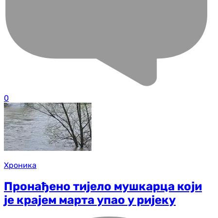
0
Хроника
Пронађено тијело мушкарца који
је крајем марта упао у ријеку