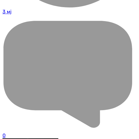
3 мј
0