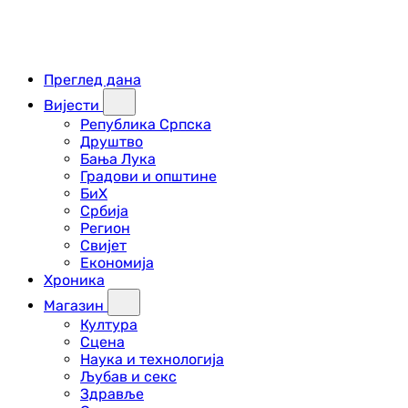
Преглед дана
Вијести
Република Српска
Друштво
Бања Лука
Градови и општине
БиХ
Србија
Регион
Свијет
Економија
Хроника
Магазин
Култура
Сцена
Наука и технологија
Љубав и секс
Здравље