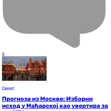
0
Свијет
Прогноза из Москве: Изборни
исход у Мађарској као увертира за