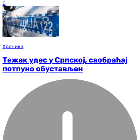
0
Хроника
Тежак удес у Српској, саобраћај
потпуно обустављен