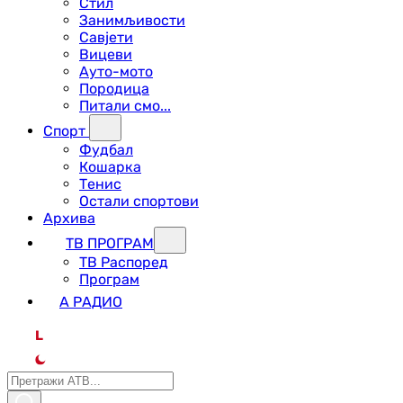
Стил
Занимљивости
Савјети
Вицеви
Ауто-мото
Породица
Питали смо...
Спорт
Фудбал
Кошарка
Тенис
Остали спортови
Архива
ТВ ПРОГРАМ
ТВ Распоред
Програм
А РАДИО
L