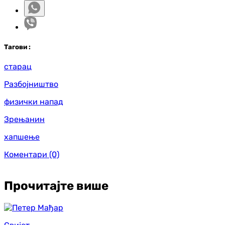
Таг
ови
:
старац
Разбојништво
физички напад
Зрењанин
хапшење
Коментари
(0)
Прочитајте више