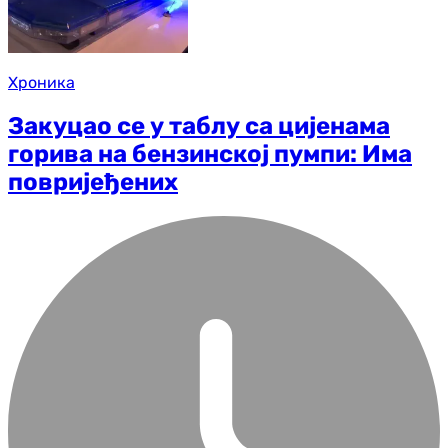
Хроника
Закуцао се у таблу са цијенама
горива на бензинској пумпи: Има
повријеђених