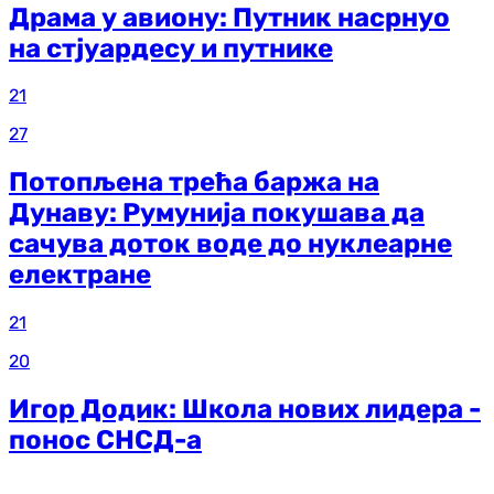
Драма у авиону: Путник насрнуо
на стјуардесу и путнике
21
27
Потопљена трећа баржа на
Дунаву: Румунија покушава да
сачува доток воде до нуклеарне
електране
21
20
Игор Додик: Школа нових лидера -
понос СНСД-а