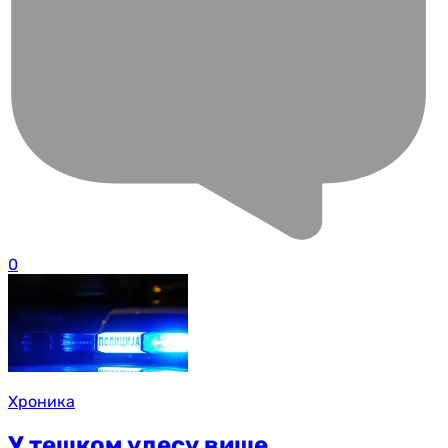
0
Хроника
У тешком удесу више