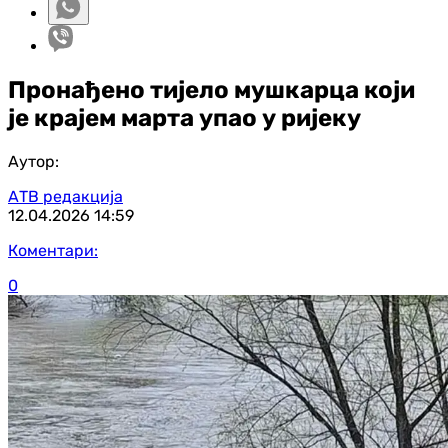
Пронађено тијело мушкарца који
је крајем марта упао у ријеку
Аутор:
АТВ редакција
12.04.2026
14:59
Коментари:
0