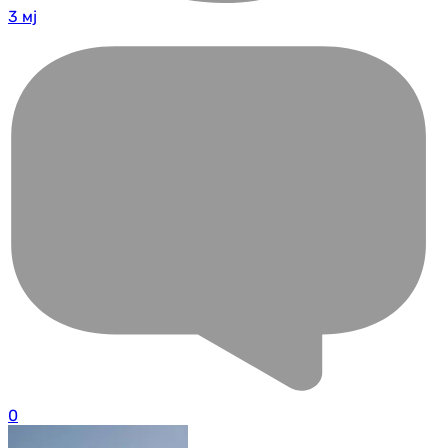
3 мј
0