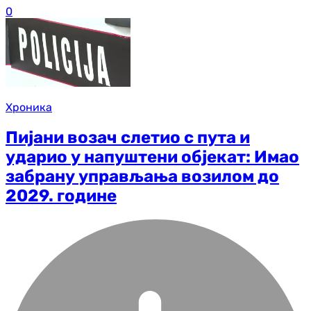
0
Хроника
Пијани возач слетио с пута и
ударио у напуштени објекат: Имао
забрану управљања возилом до
2029. године