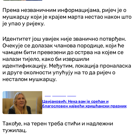
Према незваничним информацијама, ријеч је о
мушкарцу који је крајем марта нестао након што
је упао у ријеку.
Идентитет још увијек није званично потврђен.
Очекује се долазак чланова породице, који ће
чамцем бити превезени до острва на којем се
налази тијело, како би извршили
идентификацију. Међутим, локација проналаска
и друге околности упућују на то да ријеч о
несталом мушкарцу.
Република Српска
Цвијановић: Нека вам је срећан и
благословен највећи хришћански празник
Такође, на терен треба стићи и надлежни
тужилац.