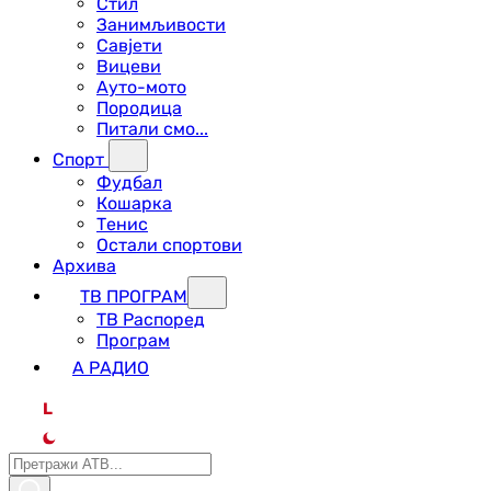
Стил
Занимљивости
Савјети
Вицеви
Ауто-мото
Породица
Питали смо...
Спорт
Фудбал
Кошарка
Тенис
Остали спортови
Архива
ТВ ПРОГРАМ
ТВ Распоред
Програм
А РАДИО
L