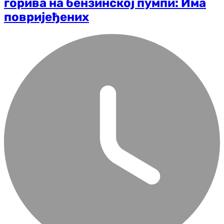
горива на бензинској пумпи: Има
повријеђених