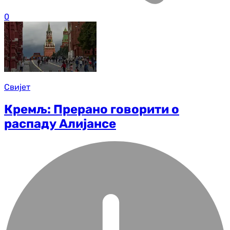
0
Свијет
Кремљ: Прерано говорити о
распаду Алијансе