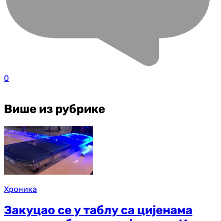
0
Више из рубрике
Хроника
Закуцао се у таблу са цијенама