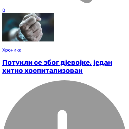
0
Хроника
Потукли се због дјевојке, један
хитно хоспитализован