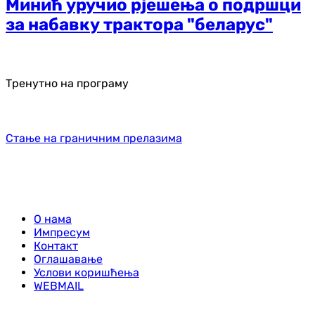
Минић уручио рјешења о подршци
за набавку трактора "беларус"
Тренутно на програму
Стање на граничним прелазима
О нама
Импресум
Контакт
Оглашавање
Услови коришћења
WEBMAIL