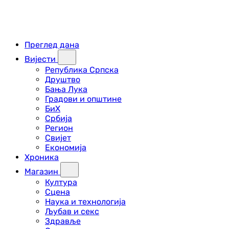
Преглед дана
Вијести
Република Српска
Друштво
Бања Лука
Градови и општине
БиХ
Србија
Регион
Свијет
Економија
Хроника
Магазин
Култура
Сцена
Наука и технологија
Љубав и секс
Здравље