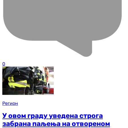
0
Регион
У овом граду уведена строга
забрана паљења на отвореном