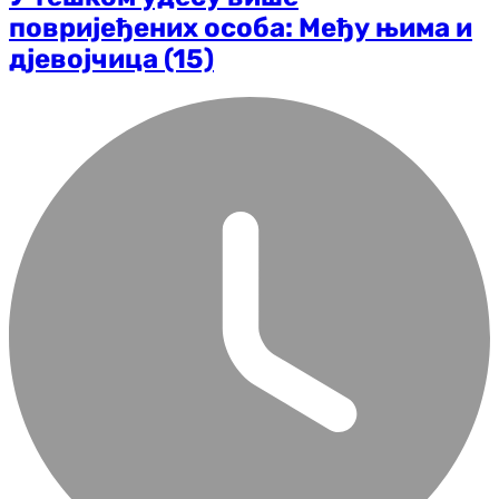
повријеђених особа: Међу њима и
дјевојчица (15)