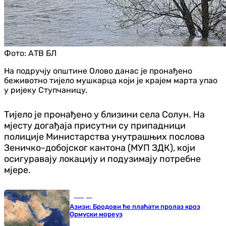
Фото:
АТВ БЛ
На подручју општине Олово данас је пронађено
беживотно тијело мушкарца који је крајем марта упао
у ријеку Ступчаницу.
Тијело је пронађено у близини села Солун. На
мјесту догађаја присутни су припадници
полиције Министарства унутрашњих послова
Зеничко-добојског кантона (МУП ЗДК), који
осигуравају локацију и подузимају потребне
мјере.
Свијет
Азизи: Бродови ће плаћати пролаз кроз
Ормуски мореуз