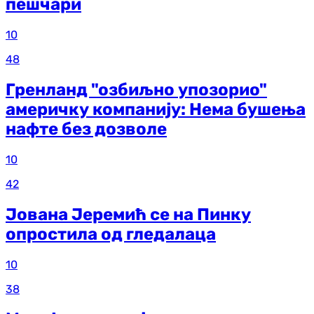
пешчари
10
48
Гренланд "озбиљно упозорио"
америчку компанију: Нема бушења
нафте без дозволе
10
42
Јована Јеремић се на Пинку
опростила од гледалаца
10
38