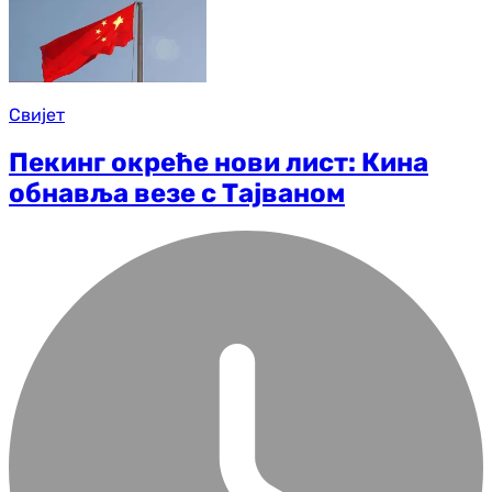
Свијет
Пекинг окреће нови лист: Кина
обнавља везе с Тајваном