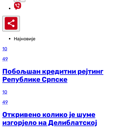
Најновије
10
49
Побољшан кредитни рејтинг
Републике Српске
10
49
Откривено колико је шуме
изгорјело на Делиблатској