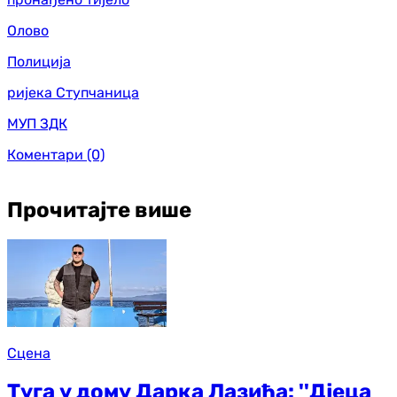
Олово
Полиција
ријека Ступчаница
МУП ЗДК
Коментари
(0)
Прочитајте више
Сцена
Туга у дому Дарка Лазића: ''Дјеца