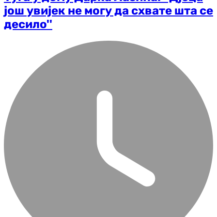
још увијек не могу да схвате шта се
десило''