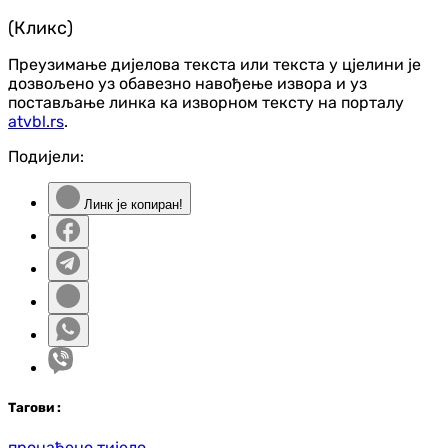
(Кликс)
Преузимање дијелова текста или текста у цјелини је
дозвољено уз обавезно навођење извора и уз
постављање линка ка изворном тексту на порталу
atvbl.rs
.
Подијели:
Линк је копиран!
Таг
ови
:
пронађено тијело