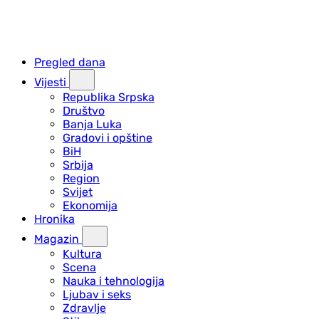
Pregled dana
Vijesti
Republika Srpska
Društvo
Banja Luka
Gradovi i opštine
BiH
Srbija
Region
Svijet
Ekonomija
Hronika
Magazin
Kultura
Scena
Nauka i tehnologija
Ljubav i seks
Zdravlje