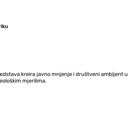
riku
edstava kreira javno mnjenje i društveni ambijent u
eološkim mjerilima.