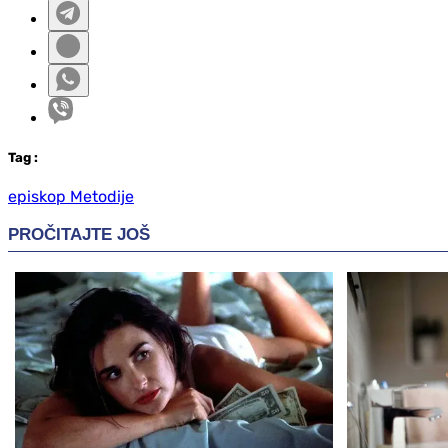
Tag
:
episkop Metodije