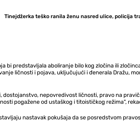
Tinejdžerka teško ranila ženu nasred ulice, policija 
a bi predstavljala aboliranje bilo kog zločina ili zločinc
avanje ličnosti i pojava, uključujući i đenerala Dražu,
dostojanstvo, nepovredivost ličnosti, pravo na pravično 
nosti pogažene od ustaškog i titoističkog režima", rekao
redstavljaju nastavak pokušaja da se posredstvom pravos