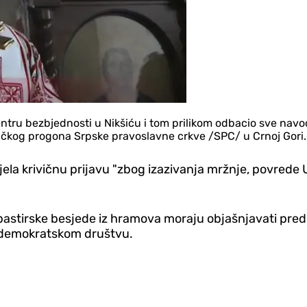
entru bezbjednosti u Nikšiću i tom prilikom odbacio sve navod
itičkog progona Srpske pravoslavne crkve /SPC/ u Crnoj Gori.
jela krivičnu prijavu "zbog izazivanja mržnje, povrede 
astirske besjede iz hramova moraju objašnjavati pred p
i demokratskom društvu.