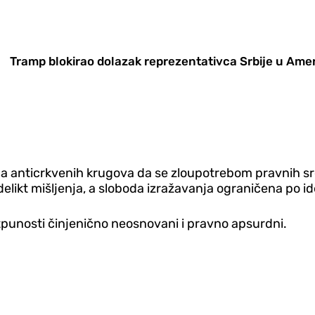
Tramp blokirao dolazak reprezentativca Srbije u Ame
ja anticrkvenih krugova da se zloupotrebom pravnih sr
likt mišljenja, a sloboda izražavanja ograničena po id
potpunosti činjenično neosnovani i pravno apsurdni.