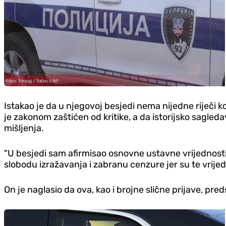
Istakao je da u njegovoj besjedi nema nijedne riječi koj
je zakonom zaštićen od kritike, a da istorijsko sagled
mišljenja.
"U besjedi sam afirmisao osnovne ustavne vrijednosti, 
slobodu izražavanja i zabranu cenzure jer su te vrijed
On je naglasio da ova, kao i brojne slične prijave, p