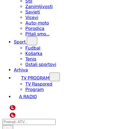
Stil
Zanimljivosti
Savjeti
Vicevi
Auto-moto
Porodica
Pitali smo...
Sport
Fudbal
Košarka
Tenis
Ostali sportovi
Arhiva
TV PROGRAM
ТV Raspored
Program
A RADIO
L