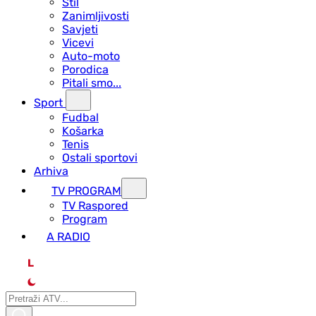
Stil
Zanimljivosti
Savjeti
Vicevi
Auto-moto
Porodica
Pitali smo...
Sport
Fudbal
Košarka
Tenis
Ostali sportovi
Arhiva
TV PROGRAM
ТV Raspored
Program
A RADIO
L