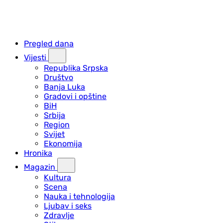
Pregled dana
Vijesti
Republika Srpska
Društvo
Banja Luka
Gradovi i opštine
BiH
Srbija
Region
Svijet
Ekonomija
Hronika
Magazin
Kultura
Scena
Nauka i tehnologija
Ljubav i seks
Zdravlje