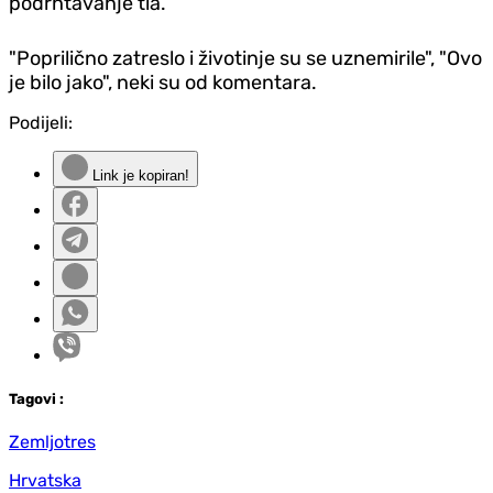
podrhtavanje tla.
"Poprilično zatreslo i životinje su se uznemirile", "Ovo
je bilo jako", neki su od komentara.
Podijeli:
Link je kopiran!
Tag
ovi
:
Zemljotres
Hrvatska