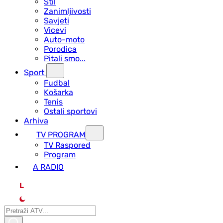
Stil
Zanimljivosti
Savjeti
Vicevi
Auto-moto
Porodica
Pitali smo...
Sport
Fudbal
Košarka
Tenis
Ostali sportovi
Arhiva
TV PROGRAM
ТV Raspored
Program
A RADIO
L