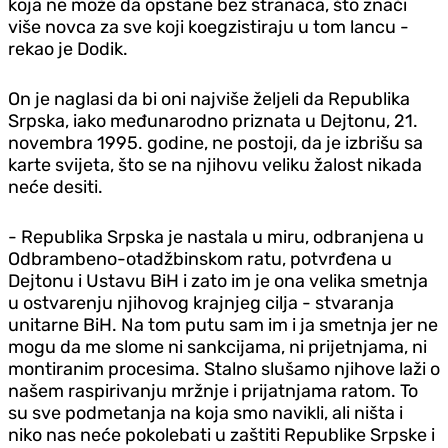
koja ne može da opstane bez stranaca, što znači
više novca za sve koji koegzistiraju u tom lancu -
rekao je Dodik.
On je naglasi da bi oni najviše željeli da Republika
Srpska, iako međunarodno priznata u Dejtonu, 21.
novembra 1995. godine, ne postoji, da je izbrišu sa
karte svijeta, što se na njihovu veliku žalost nikada
neće desiti.
- Republika Srpska je nastala u miru, odbranjena u
Odbrambeno-otadžbinskom ratu, potvrđena u
Dejtonu i Ustavu BiH i zato im je ona velika smetnja
u ostvarenju njihovog krajnjeg cilja - stvaranja
unitarne BiH. Na tom putu sam im i ja smetnja jer ne
mogu da me slome ni sankcijama, ni prijetnjama, ni
montiranim procesima. Stalno slušamo njihove laži o
našem raspirivanju mržnje i prijatnjama ratom. To
su sve podmetanja na koja smo navikli, ali ništa i
niko nas neće pokolebati u zaštiti Republike Srpske i