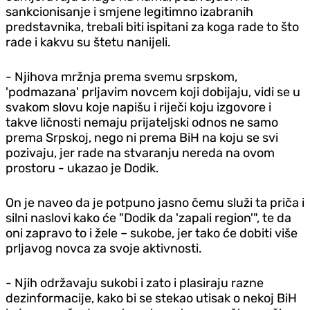
sankcionisanje i smjene legitimno izabranih
predstavnika, trebali biti ispitani za koga rade to što
rade i kakvu su štetu nanijeli.
- Njihova mržnja prema svemu srpskom,
'podmazana' prljavim novcem koji dobijaju, vidi se u
svakom slovu koje napišu i riječi koju izgovore i
takve ličnosti nemaju prijateljski odnos ne samo
prema Srpskoj, nego ni prema BiH na koju se svi
pozivaju, jer rade na stvaranju nereda na ovom
prostoru - ukazao je Dodik.
On je naveo da je potpuno jasno čemu služi ta priča i
silni naslovi kako će "Dodik da 'zapali region'", te da
oni zapravo to i žele – sukobe, jer tako će dobiti više
prljavog novca za svoje aktivnosti.
- Njih održavaju sukobi i zato i plasiraju razne
dezinformacije, kako bi se stekao utisak o nekoj BiH