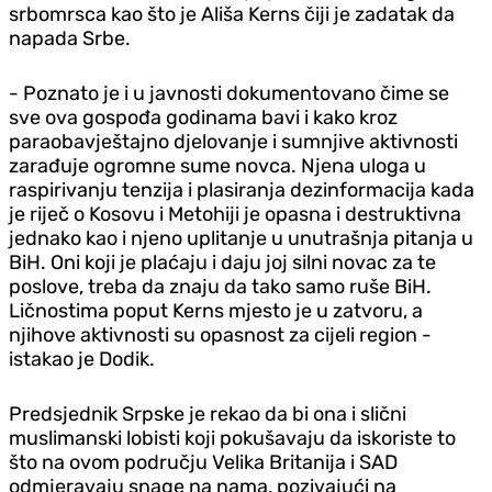
srbomrsca kao što je Ališa Kerns čiji je zadatak da
napada Srbe.
- Poznato je i u javnosti dokumentovano čime se
sve ova gospođa godinama bavi i kako kroz
paraobavještajno djelovanje i sumnjive aktivnosti
zarađuje ogromne sume novca. Njena uloga u
raspirivanju tenzija i plasiranja dezinformacija kada
je riječ o Kosovu i Metohiji je opasna i destruktivna
jednako kao i njeno uplitanje u unutrašnja pitanja u
BiH. Oni koji je plaćaju i daju joj silni novac za te
poslove, treba da znaju da tako samo ruše BiH.
Ličnostima poput Kerns mjesto je u zatvoru, a
njihove aktivnosti su opasnost za cijeli region -
istakao je Dodik.
Predsjednik Srpske je rekao da bi ona i slični
muslimanski lobisti koji pokušavaju da iskoriste to
što na ovom području Velika Britanija i SAD
odmjeravaju snage na nama, pozivajući na