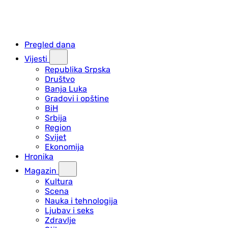
Pregled dana
Vijesti
Republika Srpska
Društvo
Banja Luka
Gradovi i opštine
BiH
Srbija
Region
Svijet
Ekonomija
Hronika
Magazin
Kultura
Scena
Nauka i tehnologija
Ljubav i seks
Zdravlje