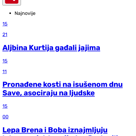
Najnovije
15
21
Aljbina Kurtija gađali jajima
15
11
Pronađene kosti na isušenom dnu
Save, asociraju na ljudske
15
00
Lepa Brena i Boba iznajmljuju