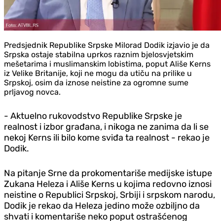
Predsjednik Republike Srpske Milorad Dodik izjavio je da
Srpska ostaje stabilna uprkos raznim bjelosvjetskim
mešetarima i muslimanskim lobistima, poput Ališe Kerns
iz Velike Britanije, koji ne mogu da utiču na prilike u
Srpskoj, osim da iznose neistine za ogromne sume
prljavog novca.
- Aktuelno rukovodstvo Republike Srpske je
realnost i izbor građana, i nikoga ne zanima da li se
nekoj Kerns ili bilo kome sviđa ta realnost - rekao je
Dodik.
Na pitanje Srne da prokomentariše medijske istupe
Zukana Heleza i Ališe Kerns u kojima redovno iznosi
neistine o Republici Srpskoj, Srbiji i srpskom narodu,
Dodik je rekao da Heleza jedino može ozbiljno da
shvati i komentariše neko poput ostrašćenog