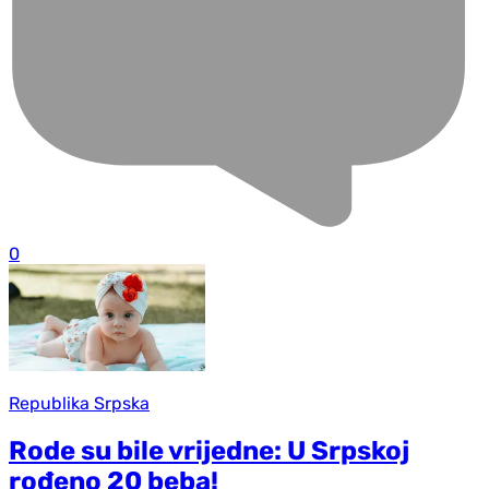
0
Republika Srpska
Rode su bile vrijedne: U Srpskoj
rođeno 20 beba!