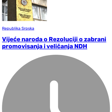
Republika Srpska
Vijeće naroda o Rezoluciji o zabrani
promovisanja i veličanja NDH