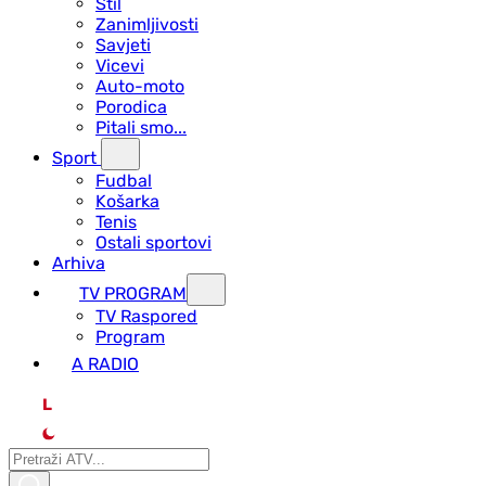
Stil
Zanimljivosti
Savjeti
Vicevi
Auto-moto
Porodica
Pitali smo...
Sport
Fudbal
Košarka
Tenis
Ostali sportovi
Arhiva
TV PROGRAM
ТV Raspored
Program
A RADIO
L