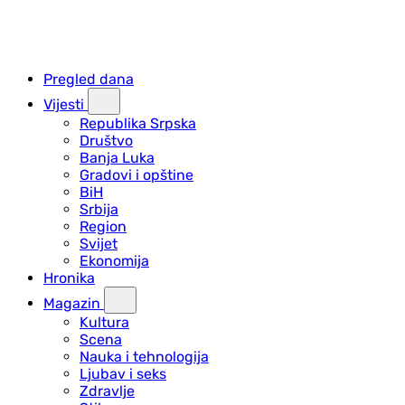
Pregled dana
Vijesti
Republika Srpska
Društvo
Banja Luka
Gradovi i opštine
BiH
Srbija
Region
Svijet
Ekonomija
Hronika
Magazin
Kultura
Scena
Nauka i tehnologija
Ljubav i seks
Zdravlje