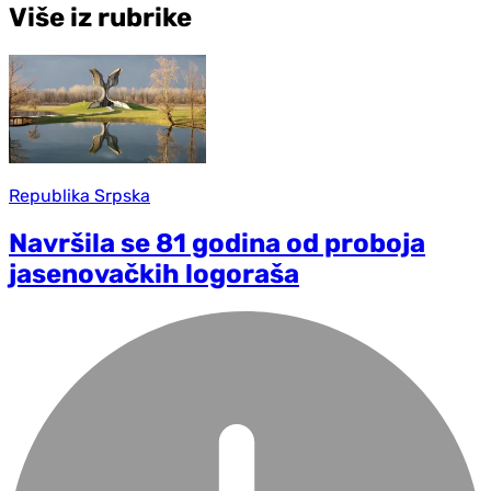
Više iz rubrike
Republika Srpska
Navršila se 81 godina od proboja
jasenovačkih logoraša