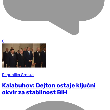
0
Republika Srpska
Kalabuhov: Dejton ostaje ključni
okvir za stabilnost BiH