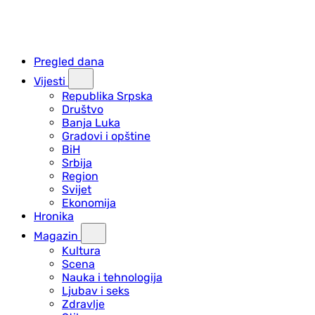
Pregled dana
Vijesti
Republika Srpska
Društvo
Banja Luka
Gradovi i opštine
BiH
Srbija
Region
Svijet
Ekonomija
Hronika
Magazin
Kultura
Scena
Nauka i tehnologija
Ljubav i seks
Zdravlje