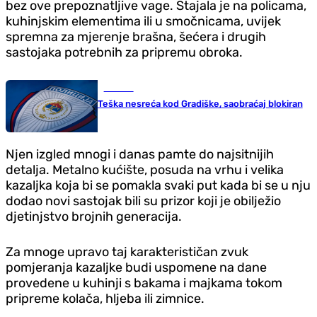
bez ove prepoznatljive vage. Stajala je na policama,
kuhinjskim elementima ili u smočnicama, uvijek
spremna za mjerenje brašna, šećera i drugih
sastojaka potrebnih za pripremu obroka.
Hronika
Teška nesreća kod Gradiške, saobraćaj blokiran
Njen izgled mnogi i danas pamte do najsitnijih
detalja. Metalno kućište, posuda na vrhu i velika
kazaljka koja bi se pomakla svaki put kada bi se u nju
dodao novi sastojak bili su prizor koji je obilježio
djetinjstvo brojnih generacija.
Za mnoge upravo taj karakterističan zvuk
pomjeranja kazaljke budi uspomene na dane
provedene u kuhinji s bakama i majkama tokom
pripreme kolača, hljeba ili zimnice.