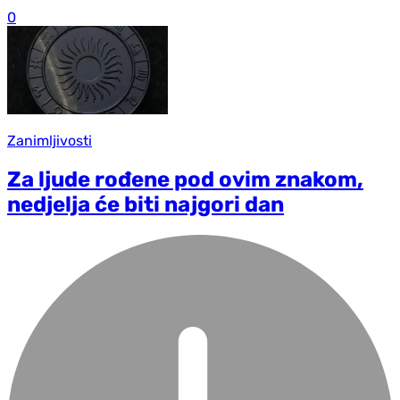
0
Zanimljivosti
Za ljude rođene pod ovim znakom,
nedjelja će biti najgori dan