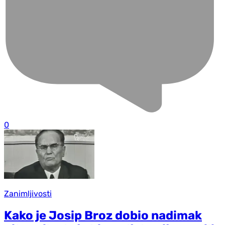
0
Zanimljivosti
Kako je Josip Broz dobio nadimak