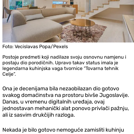
Foto:
Vecislavas Popa/Pexels
Postoje predmeti koji nadilaze svoju osnovnu namjenu i
postaju dio porodičnih. Upravo takav status imala je
legendarna kuhinjska vaga tvornice “Tovarna tehnik
Celje”.
Ona je decenijama bila nezaobilazan dio gotovo
svakog domaćinstva na prostoru bivše Jugoslavije.
Danas, u vremenu digitalnih uređaja, ovaj
jednostavan mehanički alat ponovo privlači pažnju,
ali iz sasvim drukčijih razloga.
Nekada je bilo gotovo nemoguće zamisliti kuhinju