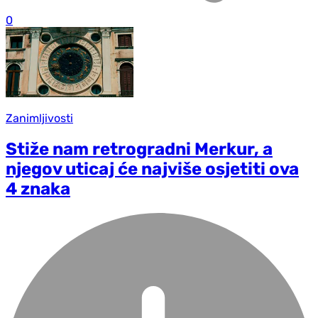
0
Zanimljivosti
Stiže nam retrogradni Merkur, a
njegov uticaj će najviše osjetiti ova
4 znaka