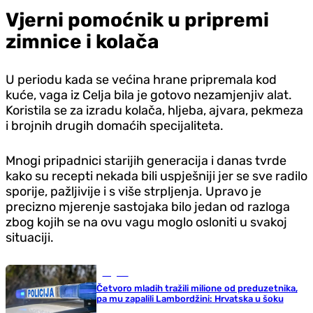
Vjerni pomoćnik u pripremi
zimnice i kolača
U periodu kada se većina hrane pripremala kod
kuće, vaga iz Celja bila je gotovo nezamjenjiv alat.
Koristila se za izradu kolača, hljeba, ajvara, pekmeza
i brojnih drugih domaćih specijaliteta.
Mnogi pripadnici starijih generacija i danas tvrde
kako su recepti nekada bili uspješniji jer se sve radilo
sporije, pažljivije i s više strpljenja. Upravo je
precizno mjerenje sastojaka bilo jedan od razloga
zbog kojih se na ovu vagu moglo osloniti u svakoj
situaciji.
Region
Četvoro mladih tražili milione od preduzetnika,
pa mu zapalili Lambordžini: Hrvatska u šoku