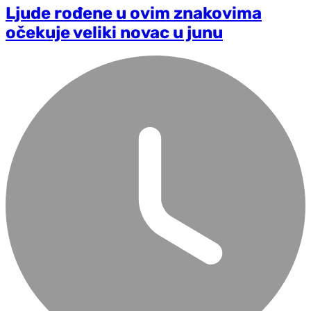
Ljude rođene u ovim znakovima
očekuje veliki novac u junu