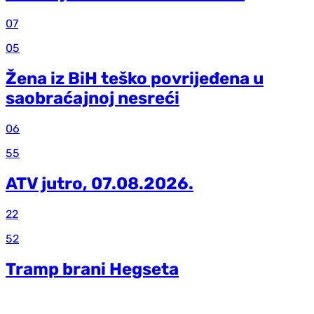
07
05
Žena iz BiH teško povrijeđena u
saobraćajnoj nesreći
06
55
ATV jutro, 07.08.2026.
22
52
Tramp brani Hegseta