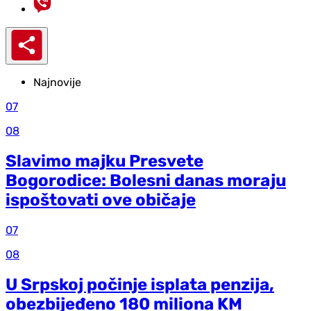
Najnovije
07
08
Slavimo majku Presvete
Bogorodice: Bolesni danas moraju
ispoštovati ove običaje
07
08
U Srpskoj počinje isplata penzija,
obezbijeđeno 180 miliona KM