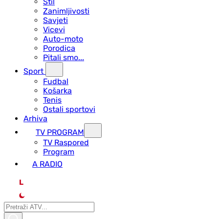
Stil
Zanimljivosti
Savjeti
Vicevi
Auto-moto
Porodica
Pitali smo...
Sport
Fudbal
Košarka
Tenis
Ostali sportovi
Arhiva
TV PROGRAM
ТV Raspored
Program
A RADIO
L