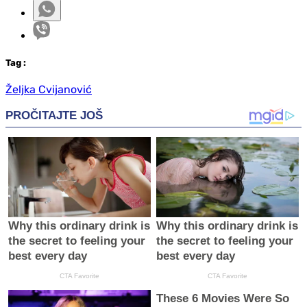
Tag
:
Željka Cvijanović