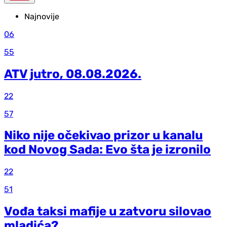
Najnovije
06
55
ATV jutro, 08.08.2026.
22
57
Niko nije očekivao prizor u kanalu
kod Novog Sada: Evo šta je izronilo
22
51
Vođa taksi mafije u zatvoru silovao
mladića?