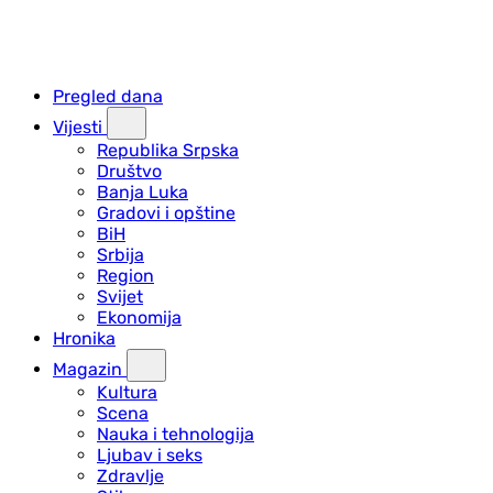
Pregled dana
Vijesti
Republika Srpska
Društvo
Banja Luka
Gradovi i opštine
BiH
Srbija
Region
Svijet
Ekonomija
Hronika
Magazin
Kultura
Scena
Nauka i tehnologija
Ljubav i seks
Zdravlje