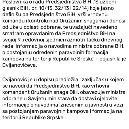
Poslovnika o radu Predsjedništva BiH ('Službeni
glasnik BiH', br. 10/13, 32/13 i 22/14) koje jasno
definišu da Predsjedništvo BiH, vrši vrhovnu
komandu i kontrolu nad Oružanim snagama i donosi
odluke u oblasti odbrane, te uvažajući navedeno
smatram opravdanim da Predsjedništvo BiH na
svojoj 9. redovnoj sjednici razmotri tačku dnevnog
reda 'Informacija o navodima ministra odbrane BiH,
o postojanju određenih paravojnih formacija i
kampova na teritoriji Republike Srpske' - pojasnila je
Cvijanovićeva.
Cvijanović je u dopisu predložila i zaključak u kojem
se navodi da Predsjedništvo BiH, kao vrhovni
komandant Oružanih snaga BiH, obavezuje ministra
odbrane u Savjetu ministara da dostavi cjelovite
informacije o navodima iznesenim u javnosti u vezi
sa postojanjem paravojnih kampova i formacija na
teritoriji Republike Srpske.