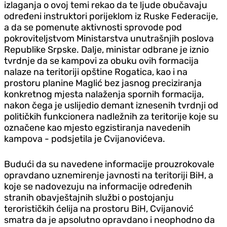
izlaganja o ovoj temi rekao da te ljude obučavaju
određeni instruktori porijeklom iz Ruske Federacije,
a da se pomenute aktivnosti sprovode pod
pokroviteljstvom Ministarstva unutrašnjih poslova
Republike Srpske. Dalje, ministar odbrane je iznio
tvrdnje da se kampovi za obuku ovih formacija
nalaze na teritoriji opštine Rogatica, kao i na
prostoru planine Maglić bez jasnog preciziranja
konkretnog mjesta nalaženja spornih formacija,
nakon čega je uslijedio demant iznesenih tvrdnji od
političkih funkcionera nadležnih za teritorije koje su
označene kao mjesto egzistiranja navedenih
kampova - podsjetila je Cvijanovićeva.
Budući da su navedene informacije prouzrokovale
opravdano uznemirenje javnosti na teritoriji BiH, a
koje se nadovezuju na informacije određenih
stranih obavještajnih službi o postojanju
terorističkih ćelija na prostoru BiH, Cvijanović
smatra da je apsolutno opravdano i neophodno da