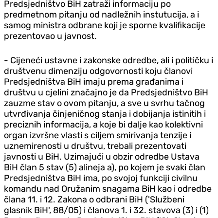
Predsjedništvo BiH zatraži informaciju po
predmetnom pitanju od nadležnih instutucija, a i
samog ministra odbrane koji je sporne kvalifikacije
prezentovao u javnost.
- Cijeneći ustavne i zakonske odredbe, ali i političku i
društvenu dimenziju odgovornosti koju članovi
Predsjedništva BiH imaju prema građanima i
društvu u cjelini značajno je da Predsjedništvo BiH
zauzme stav o ovom pitanju, a sve u svrhu tačnog
utvrđivanja činjeničnog stanja i dobijanja istinitih i
preciznih informacija, a koje bi dalje kao kolektivni
organ izvršne vlasti s ciljem smirivanja tenzije i
uznemirenosti u društvu, trebali prezentovati
javnosti u BiH. Uzimajući u obzir odredbe Ustava
BiH član 5 stav (5) alineja a), po kojem je svaki član
Predsjedništva BiH ima, po svojoj funkciji civilnu
komandu nad Oružanim snagama BiH kao i odredbe
člana 11. i 12. Zakona o odbrani BiH ('Službeni
glasnik BiH', 88/05) i članova 1. i 32. stavova (3) i (1)