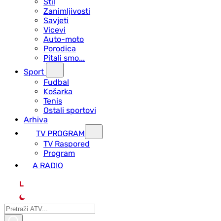
Stil
Zanimljivosti
Savjeti
Vicevi
Auto-moto
Porodica
Pitali smo...
Sport
Fudbal
Košarka
Tenis
Ostali sportovi
Arhiva
TV PROGRAM
ТV Raspored
Program
A RADIO
L