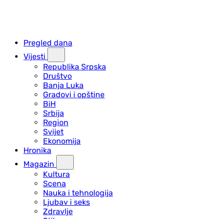
Pregled dana
Vijesti
Republika Srpska
Društvo
Banja Luka
Gradovi i opštine
BiH
Srbija
Region
Svijet
Ekonomija
Hronika
Magazin
Kultura
Scena
Nauka i tehnologija
Ljubav i seks
Zdravlje