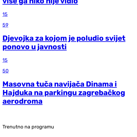
više ga niko nije vidio
15
59
Djevojka za kojom je poludio svijet
ponovo u javnosti
15
50
Masovna tuča navijača Dinama i
Hajduka na parkingu zagrebačkog
aerodroma
Trenutno na programu