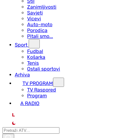
Stil
Zanimljivosti
Savjeti
Vicevi
Auto-moto
Porodica
Pitali smo...
Sport
Fudbal
Košarka
Tenis
Ostali sportovi
Arhiva
TV PROGRAM
ТV Raspored
Program
A RADIO
L