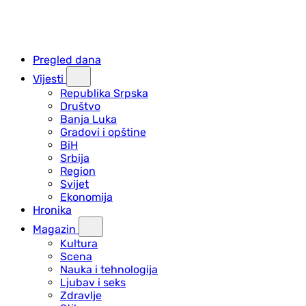
Pregled dana
Vijesti
Republika Srpska
Društvo
Banja Luka
Gradovi i opštine
BiH
Srbija
Region
Svijet
Ekonomija
Hronika
Magazin
Kultura
Scena
Nauka i tehnologija
Ljubav i seks
Zdravlje