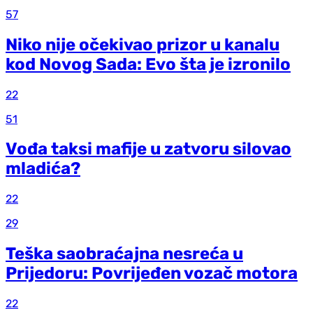
57
Niko nije očekivao prizor u kanalu
kod Novog Sada: Evo šta je izronilo
22
51
Vođa taksi mafije u zatvoru silovao
mladića?
22
29
Teška saobraćajna nesreća u
Prijedoru: Povrijeđen vozač motora
22