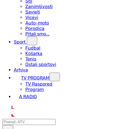
Stil
Zanimljivosti
Savjeti
Vicevi
Auto-moto
Porodica
Pitali smo...
Sport
Fudbal
Košarka
Tenis
Ostali sportovi
Arhiva
TV PROGRAM
ТV Raspored
Program
A RADIO
L