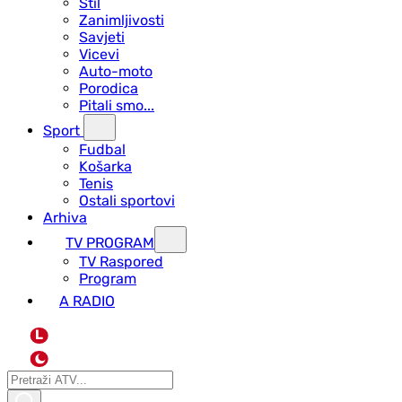
Stil
Zanimljivosti
Savjeti
Vicevi
Auto-moto
Porodica
Pitali smo...
Sport
Fudbal
Košarka
Tenis
Ostali sportovi
Arhiva
TV PROGRAM
ТV Raspored
Program
A RADIO
L