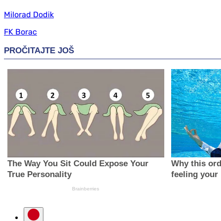
Milorad Dodik
FK Borac