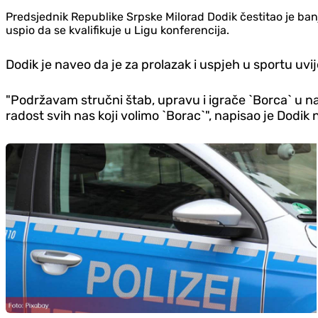
Predsjednik Republike Srpske Milorad Dodik čestitao je banj
uspio da se kvalifikuje u Ligu konferencija.
Dodik je naveo da je za prolazak i uspjeh u sportu uvi
"Podržavam stručni štab, upravu i igrače `Borca` u na
radost svih nas koji volimo `Borac`", napisao je Dodik 