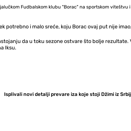
alučkom Fudbalskom klubu "Borac" na sportskom viteštvu i sjaj
jek potrebno i malo sreće, koju Borac ovaj put nije imao
stojanju da u toku sezone ostvare što bolje rezultate. 
na Iksu.
Isplivali novi detalji prevare iza koje stoji Džimi iz Srbi