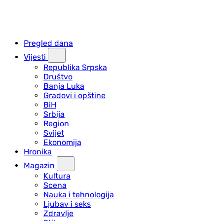
Pregled dana
Vijesti
Republika Srpska
Društvo
Banja Luka
Gradovi i opštine
BiH
Srbija
Region
Svijet
Ekonomija
Hronika
Magazin
Kultura
Scena
Nauka i tehnologija
Ljubav i seks
Zdravlje