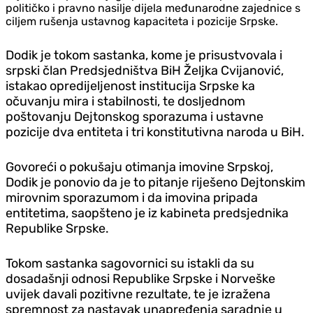
političko i pravno nasilje dijela međunarodne zajednice s
ciljem rušenja ustavnog kapaciteta i pozicije Srpske.
Dodik je tokom sastanka, kome je prisustvovala i
srpski član Predsjedništva BiH Željka Cvijanović,
istakao opredijeljenost institucija Srpske ka
očuvanju mira i stabilnosti, te dosljednom
poštovanju Dejtonskog sporazuma i ustavne
pozicije dva entiteta i tri konstitutivna naroda u BiH.
Govoreći o pokušaju otimanja imovine Srpskoj,
Dodik je ponovio da je to pitanje riješeno Dejtonskim
mirovnim sporazumom i da imovina pripada
entitetima, saopšteno je iz kabineta predsjednika
Republike Srpske.
Tokom sastanka sagovornici su istakli da su
dosadašnji odnosi Republike Srpske i Norveške
uvijek davali pozitivne rezultate, te je izražena
spremnost za nastavak unapređenja saradnje u