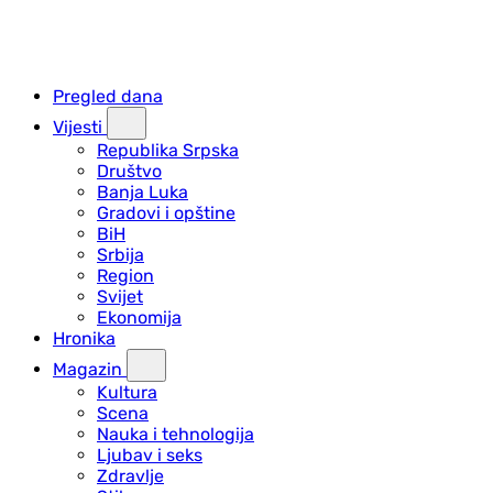
Pregled dana
Vijesti
Republika Srpska
Društvo
Banja Luka
Gradovi i opštine
BiH
Srbija
Region
Svijet
Ekonomija
Hronika
Magazin
Kultura
Scena
Nauka i tehnologija
Ljubav i seks
Zdravlje