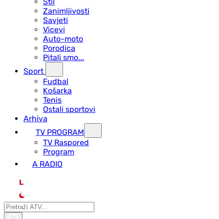
Stil
Zanimljivosti
Savjeti
Vicevi
Auto-moto
Porodica
Pitali smo...
Sport
Fudbal
Košarka
Tenis
Ostali sportovi
Arhiva
TV PROGRAM
ТV Raspored
Program
A RADIO
L