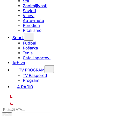
Stil
Zanimljivosti
Savjeti
Vicevi
Auto-moto
Porodica
Pitali smo...
Sport
Fudbal
Košarka
Tenis
Ostali sportovi
Arhiva
TV PROGRAM
ТV Raspored
Program
A RADIO
L