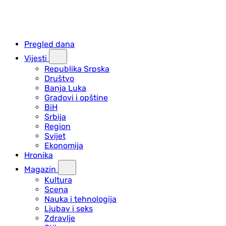
Pregled dana
Vijesti
Republika Srpska
Društvo
Banja Luka
Gradovi i opštine
BiH
Srbija
Region
Svijet
Ekonomija
Hronika
Magazin
Kultura
Scena
Nauka i tehnologija
Ljubav i seks
Zdravlje