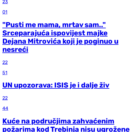
23
01
"Pusti me mama, mrtav sam.."
Srceparajuća ispovijest majke
Dejana Mitrovića koji je poginuo u
nesreći
22
51
UN upozorava: ISIS je i dalje živ
22
44
Kuće na područjima zahvaćenim
požarima kod Trebinja nisu ugrožene