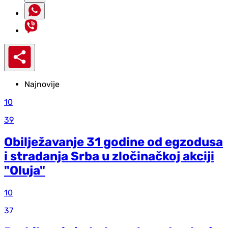
Najnovije
10
39
Obilježavanje 31 godine od egzodusa
i stradanja Srba u zločinačkoj akciji
"Oluja"
10
37