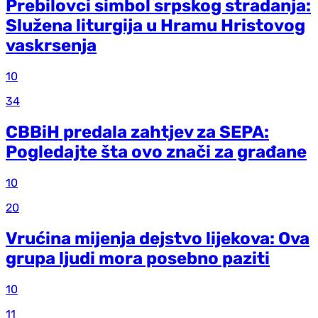
Prebilovci simbol srpskog stradanja:
Služena liturgija u Hramu Hristovog
vaskrsenja
10
34
CBBiH predala zahtjev za SEPA:
Pogledajte šta ovo znači za građane
10
20
Vrućina mijenja dejstvo lijekova: Ova
grupa ljudi mora posebno paziti
10
11