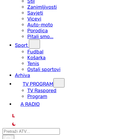
Stil
Zanimljivosti
Savjeti
Vicevi
Auto-moto
Porodica
Pitali smo...
Sport
Fudbal
Košarka
Tenis
Ostali sportovi
Arhiva
TV PROGRAM
ТV Raspored
Program
A RADIO
L