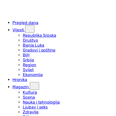
Pregled dana
Vijesti
Republika Srpska
Društvo
Banja Luka
Gradovi i opštine
BiH
Srbija
Region
Svijet
Ekonomija
Hronika
Magazin
Kultura
Scena
Nauka i tehnologija
Ljubav i seks
Zdravlje