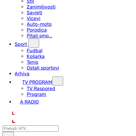
Stil
Zanimljivosti
Savjeti
Vicevi
Auto-moto
Porodica
Pitali smo...
Sport
Fudbal
Košarka
Tenis
Ostali sportovi
Arhiva
TV PROGRAM
ТV Raspored
Program
A RADIO
L