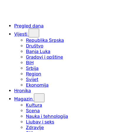
Pregled dana
Vijesti
Republika Srpska
Društvo
Banja Luka
Gradovi i opštine
BiH
Srbija
Region
Svijet
Ekonomija
Hronika
Magazin
Kultura
Scena
Nauka i tehnologija
Ljubav i seks
Zdravlje