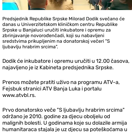
Predsjednik Republike Srpske Milorad Dodik svečano će
danas u Univerzitetskom kliničkom centru Republike
Srpske u Banjaluci uručiti inkubatore i opremu za
zbrinjavanje novorođenčadi, koji su nabavljeni
sredstvima prikupljenim na donatorskoj večeri "S
ljubavlju hrabrim srcima".
Dodik će inkubatore i opremu uručiti u 12.00 časova,
najavljeno je iz Kabineta predsjednika Srpske.
Prenos možete pratiti uživo na programu ATV-a,
Fejsbuk stranici ATV Banja Luka i portalu
www.atvbl.rs.
Prvo donatorsko veče "S ljubavlju hrabrim srcima"
održano je 2010. godine za djecu oboljelu od
malignih bolesti. U godinama koje su dolazile armija
humanitaraca stajala je uz djecu sa poteškoćama u