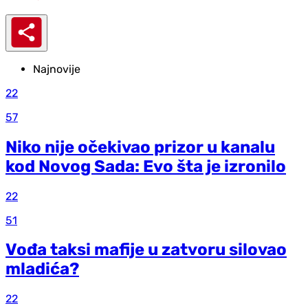
Najnovije
22
57
Niko nije očekivao prizor u kanalu
kod Novog Sada: Evo šta je izronilo
22
51
Vođa taksi mafije u zatvoru silovao
mladića?
22