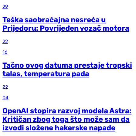
29
Teška saobraćajna nesreća u
Prijedoru: Povrijeđen vozač motora
22
16
Tačno ovog datuma prestaje tropski
talas, temperatura pada
22
04
OpenAI stopira razvoj modela Astra:
Kritičan zbog toga što može sam da
izvodi složene hakerske napade