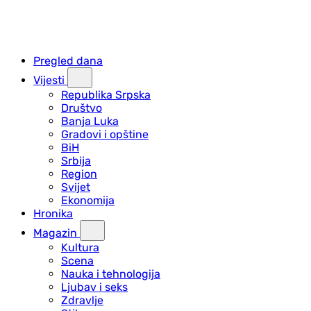
Pregled dana
Vijesti
Republika Srpska
Društvo
Banja Luka
Gradovi i opštine
BiH
Srbija
Region
Svijet
Ekonomija
Hronika
Magazin
Kultura
Scena
Nauka i tehnologija
Ljubav i seks
Zdravlje