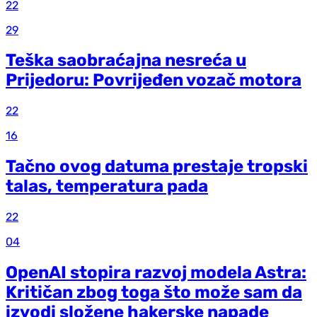
22
29
Teška saobraćajna nesreća u
Prijedoru: Povrijeđen vozač motora
22
16
Tačno ovog datuma prestaje tropski
talas, temperatura pada
22
04
OpenAI stopira razvoj modela Astra:
Kritičan zbog toga što može sam da
izvodi složene hakerske napade