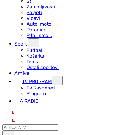
Stil
Zanimljivosti
Savjeti
Vicevi
Auto-moto
Porodica
Pitali smo...
Sport
Fudbal
Košarka
Tenis
Ostali sportovi
Arhiva
TV PROGRAM
ТV Raspored
Program
A RADIO
L