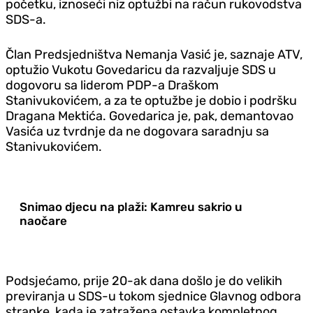
početku, iznoseći niz optužbi na račun rukovodstva
SDS-a.
Član Predsjedništva Nemanja Vasić je, saznaje ATV,
optužio Vukotu Govedaricu da razvaljuje SDS u
dogovoru sa liderom PDP-a Draškom
Stanivukovićem, a za te optužbe je dobio i podršku
Dragana Mektića. Govedarica je, pak, demantovao
Vasića uz tvrdnje da ne dogovara saradnju sa
Stanivukovićem.
Snimao djecu na plaži: Kamreu sakrio u
naočare
Podsjećamo, prije 20-ak dana došlo je do velikih
previranja u SDS-u tokom sjednice Glavnog odbora
stranke, kada je zatražena ostavka kompletnog