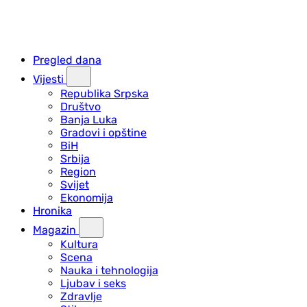
Pregled dana
Vijesti
Republika Srpska
Društvo
Banja Luka
Gradovi i opštine
BiH
Srbija
Region
Svijet
Ekonomija
Hronika
Magazin
Kultura
Scena
Nauka i tehnologija
Ljubav i seks
Zdravlje