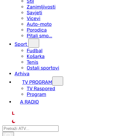
Stil
Zanimljivosti
Savjeti
Vicevi
Auto-moto
Porodica
Pitali smo...
Sport
Fudbal
Košarka
Tenis
Ostali sportovi
Arhiva
TV PROGRAM
ТV Raspored
Program
A RADIO
L