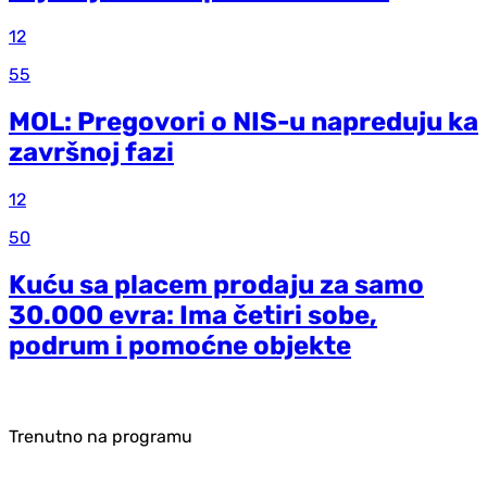
12
55
MOL: Pregovori o NIS-u napreduju ka
završnoj fazi
12
50
Kuću sa placem prodaju za samo
30.000 evra: Ima četiri sobe,
podrum i pomoćne objekte
Trenutno na programu