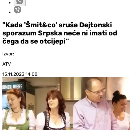
"Kada 'Šmit&co' sruše Dejtonski
sporazum Srpska neće ni imati od
čega da se otcijepi“
Izvor:
ATV
15.11.2023
14:08