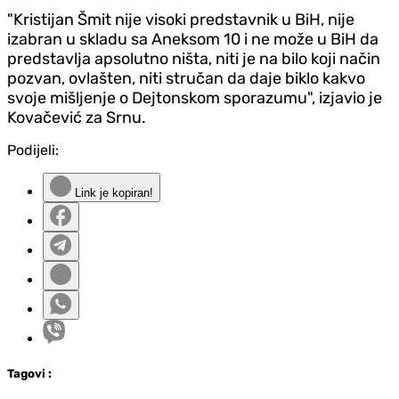
"Kristijan Šmit nije visoki predstavnik u BiH, nije
izabran u skladu sa Aneksom 10 i ne može u BiH da
predstavlja apsolutno ništa, niti je na bilo koji način
pozvan, ovlašten, niti stručan da daje biklo kakvo
svoje mišljenje o Dejtonskom sporazumu", izjavio je
Kovačević za Srnu.
Podijeli:
Link je kopiran!
Tag
ovi
: