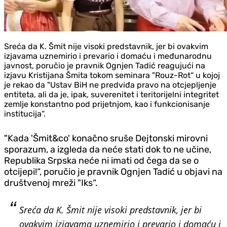
Sreća da K. Šmit nije visoki predstavnik, jer bi ovakvim
izjavama uznemirio i prevario i domaću i međunarodnu
javnost, poručio je pravnik Ognjen Tadić reagujući na
izjavu Kristijana Šmita tokom seminara "Rouz-Rot“ u kojoj
je rekao da "Ustav BiH ne predviđa pravo na otcjepljenje
entiteta, ali da je, ipak, suverenitet i teritorijelni integritet
zemlje konstantno pod prijetnjom, kao i funkcionisanje
institucija“.
"Kada 'Šmit&co' konačno sruše Dejtonski mirovni
sporazum, a izgleda da neće stati dok to ne učine,
Republika Srpska neće ni imati od čega da se o
otcijepi!“, poručio je pravnik Ognjen Tadić u objavi na
društvenoj mreži "Iks“.
Sreća da K. Šmit nije visoki predstavnik, jer bi
ovakvim izjavama uznemirio i prevario i domaću i