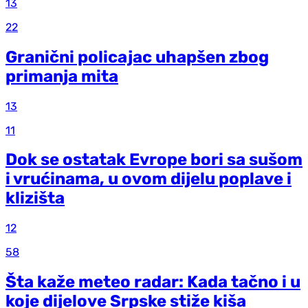
13
22
Granični policajac uhapšen zbog
primanja mita
13
11
Dok se ostatak Evrope bori sa sušom
i vrućinama, u ovom dijelu poplave i
klizišta
12
58
Šta kaže meteo radar: Kada tačno i u
koje dijelove Srpske stiže kiša