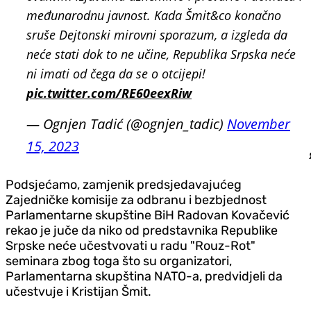
međunarodnu javnost. Kada Šmit&co konačno
sruše Dejtonski mirovni sporazum, a izgleda da
neće stati dok to ne učine, Republika Srpska neće
ni imati od čega da se o otcijepi!
pic.twitter.com/RE60eexRiw
— Ognjen Tadić (@ognjen_tadic)
November
15, 2023
Podsjećamo, zamjenik predsjedavajućeg
Zajedničke komisije za odbranu i bezbjednost
Parlamentarne skupštine BiH Radovan Kovačević
rekao je juče da niko od predstavnika Republike
Srpske neće učestvovati u radu "Rouz-Rot"
seminara zbog toga što su organizatori,
Parlamentarna skupština NATO-a, predvidjeli da
učestvuje i Kristijan Šmit.