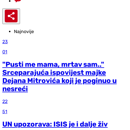
Najnovije
23
01
"Pusti me mama, mrtav sam.."
Srceparajuća ispovijest majke
Dejana Mitrovića koji je poginuo u
nesreći
22
51
UN upozorava: ISIS je i dalje živ