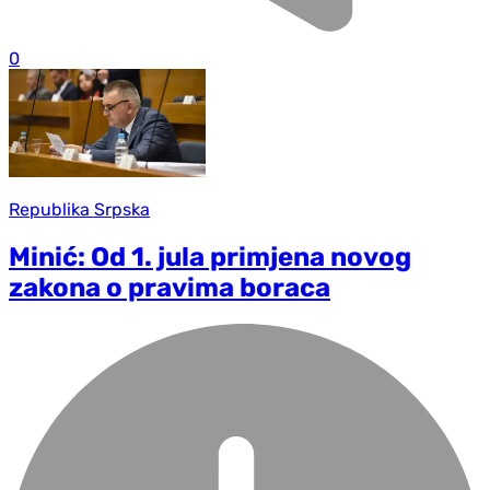
0
Republika Srpska
Minić: Od 1. jula primjena novog
zakona o pravima boraca