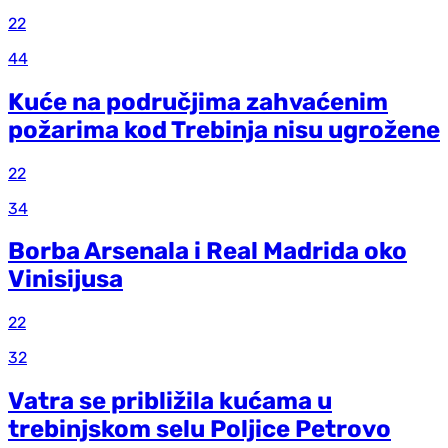
22
44
Kuće na područjima zahvaćenim
požarima kod Trebinja nisu ugrožene
22
34
Borba Arsenala i Real Madrida oko
Vinisijusa
22
32
Vatra se približila kućama u
trebinjskom selu Poljice Petrovo