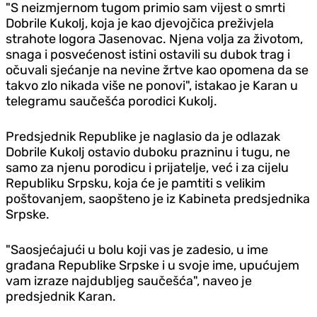
"S neizmjernom tugom primio sam vijest o smrti
Dobrile Kukolj, koja je kao d‌jevojčica preživjela
strahote logora Jasenovac. Njena volja za životom,
snaga i posvećenost istini ostavili su dubok trag i
očuvali sjećanje na nevine žrtve kao opomena da se
takvo zlo nikada više ne ponovi", istakao je Karan u
telegramu saučešća porodici Kukolj.
Predsjednik Republike je naglasio da je odlazak
Dobrile Kukolj ostavio duboku prazninu i tugu, ne
samo za njenu porodicu i prijatelje, već i za cijelu
Republiku Srpsku, koja će je pamtiti s velikim
poštovanjem, saopšteno je iz Kabineta predsjednika
Srpske.
"Saosjećajući u bolu koji vas je zadesio, u ime
građana Republike Srpske i u svoje ime, upućujem
vam izraze najdubljeg saučešća", naveo je
predsjednik Karan.