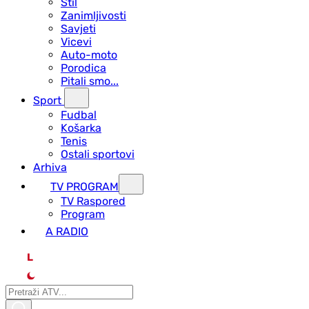
Stil
Zanimljivosti
Savjeti
Vicevi
Auto-moto
Porodica
Pitali smo...
Sport
Fudbal
Košarka
Tenis
Ostali sportovi
Arhiva
TV PROGRAM
ТV Raspored
Program
A RADIO
L