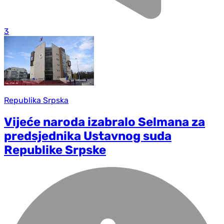
3
Republika Srpska
Vijeće naroda izabralo Selmana za
predsjednika Ustavnog suda
Republike Srpske