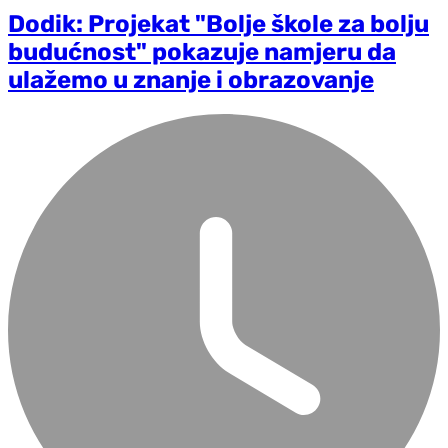
Dodik: Projekat "Bolje škole za bolju
budućnost" pokazuje namjeru da
ulažemo u znanje i obrazovanje