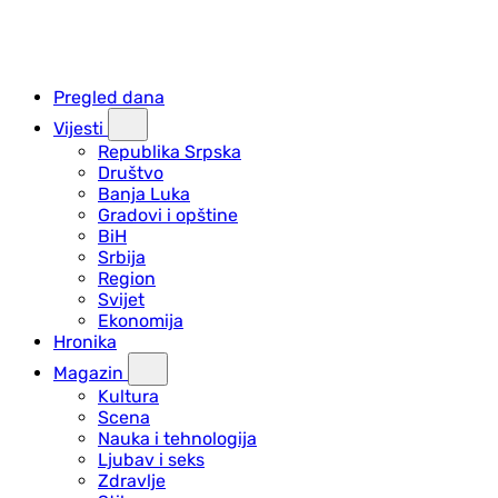
Pregled dana
Vijesti
Republika Srpska
Društvo
Banja Luka
Gradovi i opštine
BiH
Srbija
Region
Svijet
Ekonomija
Hronika
Magazin
Kultura
Scena
Nauka i tehnologija
Ljubav i seks
Zdravlje