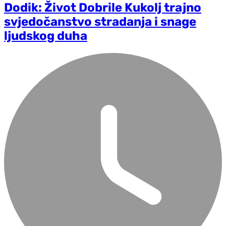
Dodik: Život Dobrile Kukolj trajno
svjedočanstvo stradanja i snage
ljudskog duha