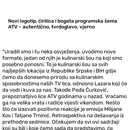
Novi logotip, ćirilica i bogata programska šema
ATV – autentično, tvrdoglavo, vjerno
"Uradili smo i tu neka osvježenja, uvodimo nove
formate, jedan od njih je kulinarski šou na koji smo
posebno ponosni. To je kulinarski šou sa svih
najljepših lokacija iz Republike Srpske i BiH gdje
ćemo da donesemo prirodu sa kulinarskim
sposobnostima naših TV lica, odnosno Lazara koji će
da vodi i kuva za nas. Takođe Peđa Ćurković,
prepoznatljivo lice ATV godinama u nazad. Vraćamo
ga na velika vrata i radiće vijesti vikendom. Nešto
što će izazvati pozitivne reakcije je emisija Milijane
Kos i Tatjane Trninić. Retrospektiva na dešavanja iz
prethodne sedmice. Očekujem da svi ovi sadržaji
koji su bili i koje ćemo sada da predstavimo, će