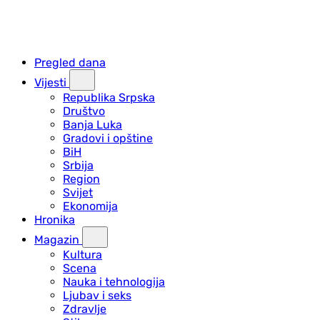
Pregled dana
Vijesti
Republika Srpska
Društvo
Banja Luka
Gradovi i opštine
BiH
Srbija
Region
Svijet
Ekonomija
Hronika
Magazin
Kultura
Scena
Nauka i tehnologija
Ljubav i seks
Zdravlje