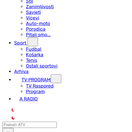
Stil
Zanimljivosti
Savjeti
Vicevi
Auto-moto
Porodica
Pitali smo...
Sport
Fudbal
Košarka
Tenis
Ostali sportovi
Arhiva
TV PROGRAM
ТV Raspored
Program
A RADIO
L