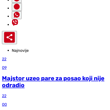
Najnovije
22
09
Majstor uzeo pare za posao koji nije
odradio
22
00