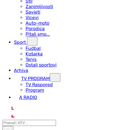
Stil
Zanimljivosti
Savjeti
Vicevi
Auto-moto
Porodica
Pitali smo...
Sport
Fudbal
Košarka
Tenis
Ostali sportovi
Arhiva
TV PROGRAM
ТV Raspored
Program
A RADIO
L