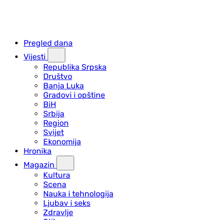
Pregled dana
Vijesti
Republika Srpska
Društvo
Banja Luka
Gradovi i opštine
BiH
Srbija
Region
Svijet
Ekonomija
Hronika
Magazin
Kultura
Scena
Nauka i tehnologija
Ljubav i seks
Zdravlje