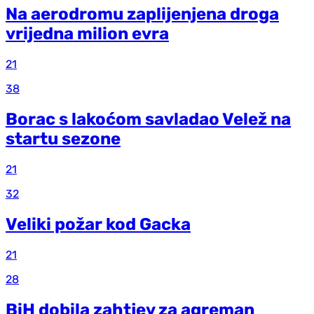
Na aerodromu zaplijenjena droga
vrijedna milion evra
21
38
Borac s lakoćom savladao Velež na
startu sezone
21
32
Veliki požar kod Gacka
21
28
BiH dobila zahtjev za agreman