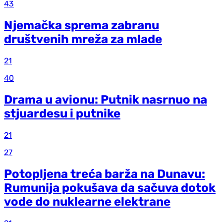
43
Njemačka sprema zabranu
društvenih mreža za mlade
21
40
Drama u avionu: Putnik nasrnuo na
stjuardesu i putnike
21
27
Potopljena treća barža na Dunavu:
Rumunija pokušava da sačuva dotok
vode do nuklearne elektrane