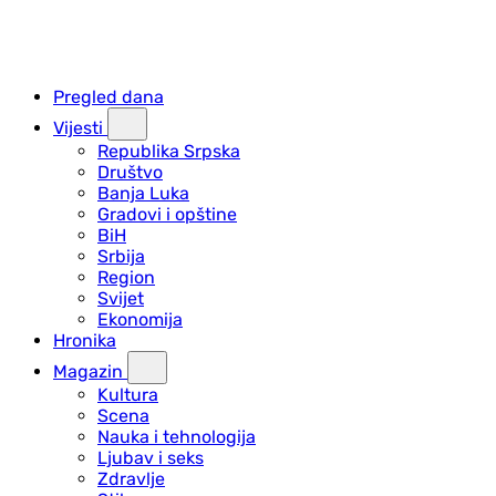
Pregled dana
Vijesti
Republika Srpska
Društvo
Banja Luka
Gradovi i opštine
BiH
Srbija
Region
Svijet
Ekonomija
Hronika
Magazin
Kultura
Scena
Nauka i tehnologija
Ljubav i seks
Zdravlje