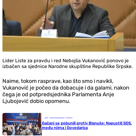
Lider Liste za pravdu i red Nebojša Vukanović ponovo je
izbačen sa sjednice Narodne skupštine Republike Srpske.
Naime, tokom rasprave, kao što smo i navikli,
Vukanović je počeo da dobacuje i da galami, nakon
čega je od potpredsjednika Parlamenta Anje
Ljubojević dobio opomenu.
Republika Srpska
Gačani se pobunili protiv Blanuše: Napustili SDS,
među njima i Govedarica