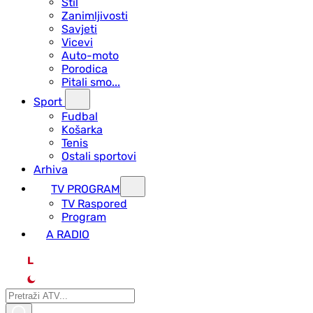
Stil
Zanimljivosti
Savjeti
Vicevi
Auto-moto
Porodica
Pitali smo...
Sport
Fudbal
Košarka
Tenis
Ostali sportovi
Arhiva
TV PROGRAM
ТV Raspored
Program
A RADIO
L