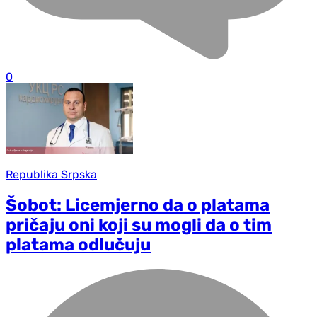
0
Republika Srpska
Šobot: Licemjerno da o platama
pričaju oni koji su mogli da o tim
platama odlučuju