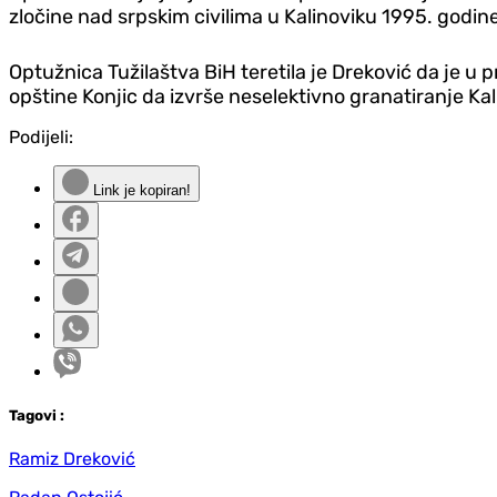
zločine nad srpskim civilima u Kalinoviku 1995. godine
Optužnica Tužilaštva BiH teretila je Dreković da je u 
opštine Konjic da izvrše neselektivno granatiranje Ka
Podijeli:
Link je kopiran!
Tag
ovi
:
Ramiz Dreković