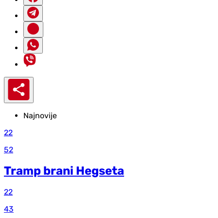
Najnovije
22
52
Tramp brani Hegseta
22
43