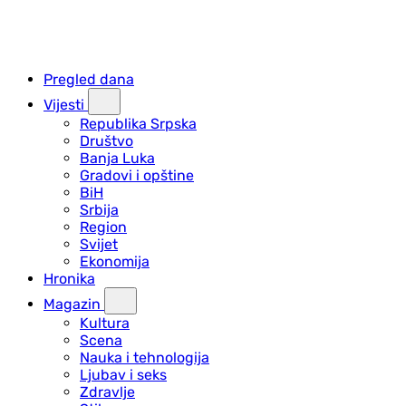
Pregled dana
Vijesti
Republika Srpska
Društvo
Banja Luka
Gradovi i opštine
BiH
Srbija
Region
Svijet
Ekonomija
Hronika
Magazin
Kultura
Scena
Nauka i tehnologija
Ljubav i seks
Zdravlje