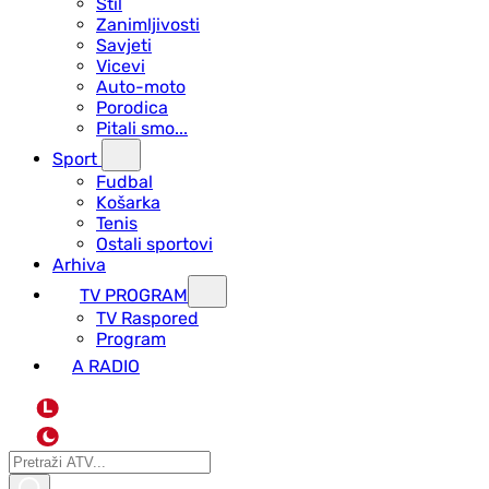
Stil
Zanimljivosti
Savjeti
Vicevi
Auto-moto
Porodica
Pitali smo...
Sport
Fudbal
Košarka
Tenis
Ostali sportovi
Arhiva
TV PROGRAM
ТV Raspored
Program
A RADIO
L