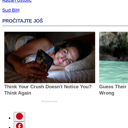
Radan Ostojić
Sud BiH