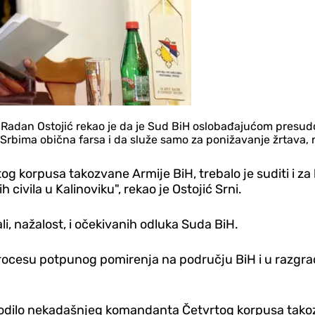
 Radan Ostojić rekao je da je Sud BiH oslobađajućom presu
 Srbima obična farsa i da služe samo za ponižavanje žrtava, n
og korpusa takozvane Armije BiH, trebalo je suditi i za
civila u Kalinoviku", rekao je Ostojić Srni.
ali, nažalost, i očekivanih odluka Suda BiH.
ocesu potpunog pomirenja na području BiH i u razgradn
bodilo nekadašnjeg komandanta Četvrtog korpusa tako