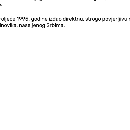
.
proljeće 1995. godine izdao direktnu, strogo povjerljiv
linovika, naseljenog Srbima.